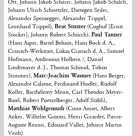
Ott, Johann Jakob Schärer, Johann Jakob Schalch,
Johann Ulrich Schnetzler, Dietegen Seiler,
Alexander Speissegger, Alexander Trippel,
Leonhard Trippel),
Beat Stutzer
(Coghuf [Ernst
Stocker], Johann Robert Schürch),
Paul Tanner
(Hans Asper, Bartel Beham, Hans Bock d. Ä.,
Cranach-Werkstatt, Lukas Cranach d. Ä., Samuel
Hofmann, Ambrosius Holbein ?, Daniel
Lindtmayer d. J., Thomas Schmid, Tobias
Stimmer),
Marc-Joachim Wasmer
(Hans Berger,
Alexandre Calame, Ferdinand Hodler, Rudolf
Koller, Barthélemy Menn, Carl Theodor Meyer-
Basel, Robert Poetzelberger, Adolf Stäbli),
Matthias Wohlgemuth
(Cuno Amiet, Albert
Anker, Wilhelm Gimmi, Henri Girardet, Pierre-
Auguste Renoir, Edouard Vallet, Johann Martin
Veith)