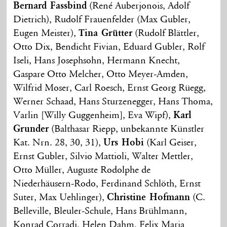
Bernard Fassbind
(René Auberjonois, Adolf
Dietrich), Rudolf Frauenfelder (Max Gubler,
Eugen Meister),
Tina Grütter
(Rudolf Blättler,
Otto Dix, Bendicht Fivian, Eduard Gubler, Rolf
Iseli, Hans Josephsohn, Hermann Knecht,
Gaspare Otto Melcher, Otto Meyer-Amden,
Wilfrid Moser, Carl Roesch, Ernst Georg Rüegg,
Werner Schaad, Hans Sturzenegger, Hans Thoma,
Varlin [Willy Guggenheim], Eva Wipf),
Karl
Grunder
(Balthasar Riepp, unbekannte Künstler
Kat. Nrn. 28, 30, 31),
Urs Hobi
(Karl Geiser,
Ernst Gubler, Silvio Mattioli, Walter Mettler,
Otto Müller, Auguste Rodolphe de
Niederhäusern-Rodo, Ferdinand Schlöth, Ernst
Suter, Max Uehlinger),
Christine Hofmann
(C.
Belleville, Bleuler-Schule, Hans Brühlmann,
Konrad Corradi, Helen Dahm, Felix Maria