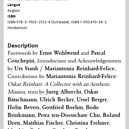
Langue
Anglais
ISBN
ISBN 978-3-7965-2132-4 (Schwabe), ISBN 1-903470-38-2
(Holberton)
Description
Forewords by
Ernst Wohlwend
and
Pascal
Couchepin
, Introduction and Acknowledgements
by
Urs Staub / Mariantonia Reinhard-Felice
,
Contribution by
Mariantonia Reinhard-Felice
:
Oskar Reinhart. A Collector with an Aesthetic
Mission,
texts by
Juerg Albrecht
,
Oskar
Bätschmann
,
Ulrich Becker
,
Ursel Berger
,
Holm Bevers
,
Gottfried Boehm
,
Bodo
Brinkmann
,
Petra ten-Doesschate Chu
,
Roland
Dorn
,
Matthias Fischer
,
Christina Frehner
,