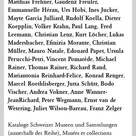
Matthias Frehner
,
Gaudenz Freuler,
E
mmanuelle Héran, Urs Hobi
,
Ines Jucker
,
Mayte García Julliard
,
Rudolf Koella
,
Dieter
Koepplin
,
Volker Krahn,
Paul Lang
,
Fred
Leemann
,
Christian Lenz
,
Kurt Löcher
,
Lukas
Madersbacher
,
Efinizia Morante
,
Christian
Müller
,
Mauro Natale
,
Edouard Papet
,
Ursula
Perucchi-Petri
,
Vincent Pomarède
,
Michael
Rainer
,
Thomas Rainer
,
Richard Rand
,
Mariantonia Reinhard-Felice
,
Konrad Renger
,
Marcel Roethlisberger
,
Jutta Schütt
,
Bodo
Vischer
,
Andrea Vokner
,
Anne Wanner-
JeanRichard
,
Peter Wegmann
,
Ernst van de
Wetering
,
Juliet Wilson-Bareau
,
Franz Zelger
Kataloge Schweizer Museen und Sammlungen
(ausserhalb der Reihe), Musées et collections