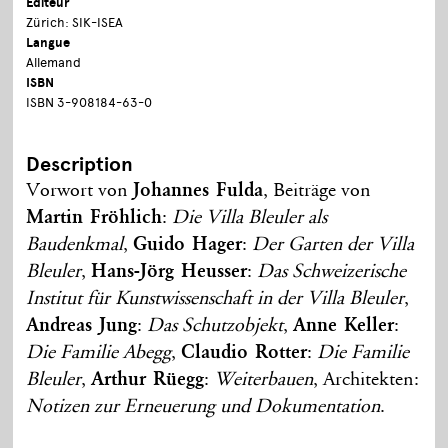
Editeur
Zürich: SIK-ISEA
Langue
Allemand
ISBN
ISBN 3-908184-63-0
Description
Vorwort von
Johannes Fulda
, Beiträge von
Martin Fröhlich
:
Die Villa Bleuler als
Baudenkmal
,
Guido Hager
:
Der Garten der Villa
Bleuler
,
Hans-Jörg Heusser
:
Das Schweizerische
Institut für Kunstwissenschaft in der Villa Bleuler
,
Andreas Jung
:
Das Schutzobjekt
,
Anne Keller
:
Die Familie Abegg
,
Claudio Rotter
:
Die Familie
Bleuler
,
Arthur Rüegg
:
Weiterbauen
, Architekten:
Notizen zur Erneuerung und Dokumentation
.