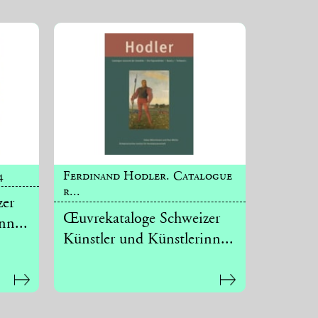
4
Ferdinand Hodler. Catalogue
r...
zer
Œuvrekataloge Schweizer
nn...
Künstler und Künstlerinn...