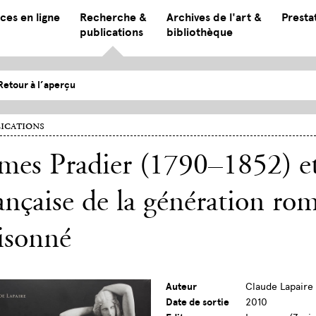
ces en ligne
Recherche &
Archives de l'art &
Presta
publications
bibliothèque
Retour à l’aperçu
ications
mes Pradier (1790–1852) et
ançaise de la génération ro
isonné
Auteur
Claude Lapaire
Date de sortie
2010