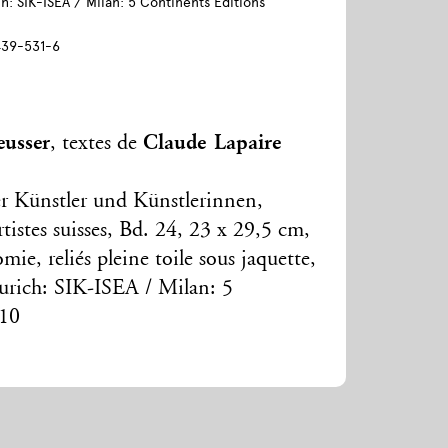
: SIK-ISEA / Milan: 5 Continents Editions
439-531-6
eusser
Claude Lapaire
, textes de
r Künstler und Künstlerinnen,
tistes suisses, Bd. 24, 23 x 29,5 cm,
mie, reliés pleine toile sous jaquette,
rich: SIK-ISEA / Milan: 5
010