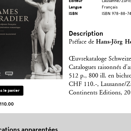
Editeur
Lausanne/Zurich
Langue
Français
ISBN
ISBN 978-88-7
Description
Hans-Jörg H
Préface de
Œuvrekataloge Schweize
Catalogues raisonnés d'ar
512 p., 800 ill. en bichro
CHF 110.-, Lausanne/Zu
Continents Editions, 2
110.00
cations apparentées