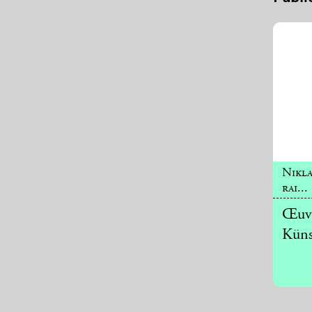
Nikl
rai...
Œuvr
Küns