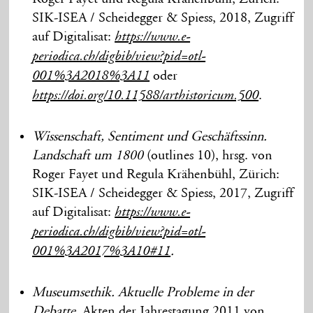
SIK-ISEA / Scheidegger & Spiess, 2018, Zugriff
auf Digitalisat:
https://www.e-
periodica.ch/digbib/view?pid=otl-
oder
001%3A2018%3A11
.
https://doi.org/10.11588/arthistoricum.500
Wissenschaft, Sentiment und Geschäftssinn.
Landschaft um 1800
(outlines 10), hrsg. von
Roger Fayet und Regula Krähenbühl, Zürich:
SIK-ISEA / Scheidegger & Spiess, 2017, Zugriff
auf Digitalisat:
https://www.e-
periodica.ch/digbib/view?pid=otl-
.
001%3A2017%3A10#11
Museumsethik. Aktuelle Probleme in der
Debatte
,
Akten der Jahrestagung 2011 von