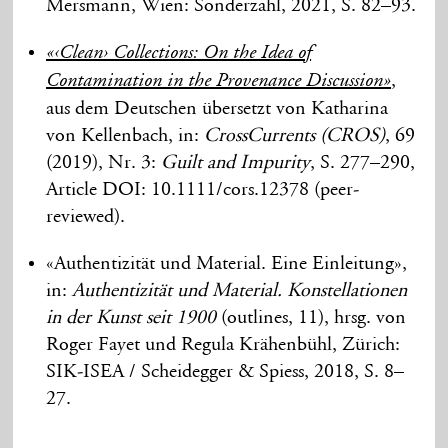
Mersmann, Wien: Sonderzahl, 2021, S. 82–93.
«‹Clean› Collections: On the Idea of
,
Contamination in the Provenance Discussion»
aus dem Deutschen übersetzt von Katharina
von Kellenbach, in:
CrossCurrents (CROS)
, 69
(2019), Nr. 3:
Guilt and Impurity
, S. 277–290,
Article DOI: 10.1111/cors.12378 (peer-
reviewed).
«Authentizität und Material. Eine Einleitung»,
in:
Authentizität und Material. Konstellationen
in der Kunst seit 1900
(outlines, 11), hrsg. von
Roger Fayet und Regula Krähenbühl, Zürich:
SIK-ISEA / Scheidegger & Spiess, 2018, S. 8–
27.