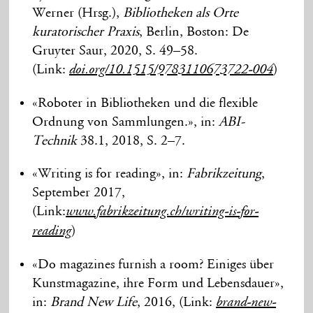
Werner (Hrsg.),
Bibliotheken als Orte
kuratorischer Praxis
, Berlin, Boston: De
Gruyter Saur, 2020, S. 49–58.
(Link:
)
doi.org/10.1515/9783110673722-004
«Roboter in Bibliotheken und die flexible
Ordnung von Sammlungen.», in:
ABI-
Technik
38.1, 2018, S. 2–7.
«Writing is for reading», in:
Fabrikzeitung
,
September 2017,
(Link:
www.fabrikzeitung.ch/writing-is-for-
)
reading
«Do magazines furnish a room? Einiges über
Kunstmagazine, ihre Form und Lebensdauer»,
in:
Brand New Life
, 2016, (Link:
brand-new-