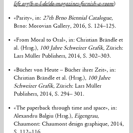
)
life.org/b-n-l-de/do-magazines-furnish-a-room
«Parity», in:
27th Brno Biennial Catalogue
,
Brno: Morovian Gallery, 2016, S. 124–125.
«From Moral to Oral», in: Christian Brändle et
al. (Hrsg.),
100 Jahre Schweizer Grafik
, Zürich:
Lars Müller Publishers, 2014, S. 302–303.
«Bücher von Heute – Bücher ihrer Zeit», in:
Christian Brändle et al. (Hrsg.),
100 Jahre
Schweizer Grafik
, Zürich: Lars Müller
Publishers, 2014, S. 294– 301.
«The paperback through time and space», in:
Alexandru Balgiu (Hrsg.),
Eigengrau
,
Chaumont: Chaumont design graphique, 2014,
S. 112–116.