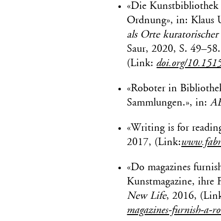
«Die Kunstbibliothek
Ordnung», in: Klaus 
als Orte kuratorischer
Saur, 2020, S. 49–58.
(Link:
doi.org/10.15
«Roboter in Biblioth
Sammlungen.», in:
AB
«Writing is for readin
2017, (Link:
www.fabri
«Do magazines furnis
Kunstmagazine, ihre 
New Life
, 2016, (Lin
magazines-furnish-a-r