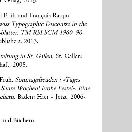
i Verlag, 2013.
nd Früh und François Rappo
wiss Typographic Discourse in the
sblätter. TM RSI SGM 1960–90
,
ublishers, 2013.
taltung in St. Gallen
, St. Gallen:
aft, 2008.
 Früh,
Sonntagsfreuden : «Tages
 Saure Wochen! Frohe Feste!». Eine
chern.
Baden: Hier + Jetzt, 2006-
en und Büchern