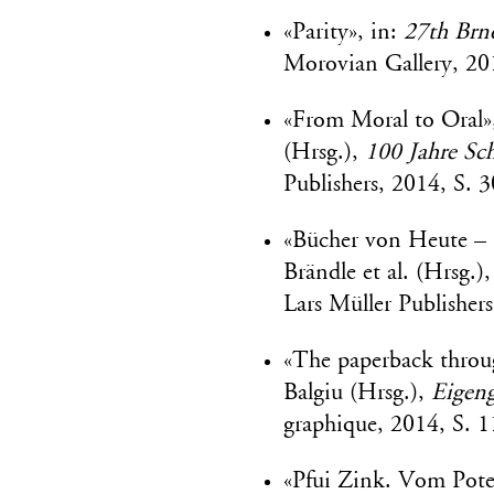
«Parity», in:
27th Brn
Morovian Gallery, 20
«From Moral to Oral», 
(Hrsg.),
100 Jahre Sc
Publishers, 2014, S. 
«Bücher von Heute – B
Brändle et al. (Hrsg.)
Lars Müller Publisher
«The paperback throu
Balgiu (Hrsg.),
Eigen
graphique, 2014, S. 
«Pfui Zink. Vom Poten