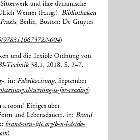
 Sitterwerk und ihre dynamische
Ulrich Werner (Hrsg.),
Bibliotheken
 Praxis
, Berlin, Boston: De Gruyter
15/9783110673722-004
)
eken und die flexible Ordnung von
I-Technik
38.1, 2018, S. 2–7.
g», in:
Fabrikzeitung
, September
kzeitung.ch/writing-is-for-reading
)
h a room? Einiges über
Form und Lebensdauer», in:
Brand
k:
brand-new-life.org/b-n-l-de/do-
oom
)