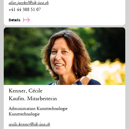
alice.jaeckel@sik-isea.ch
+41 44 388 51 07
Details
Kenner
,
Cécile
Kaufm. Mitarbeiterin
Administration Kunsttechnologie
Kunsttechnologie
cecile.kenner@sik-isea.ch