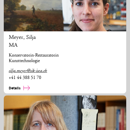
Meyer
,
Silja
MA
Konservatorin-Restauratorin
Kunsttechnologie
silja.meyer@sik-isea.ch
+41 44 388 51 70
Details