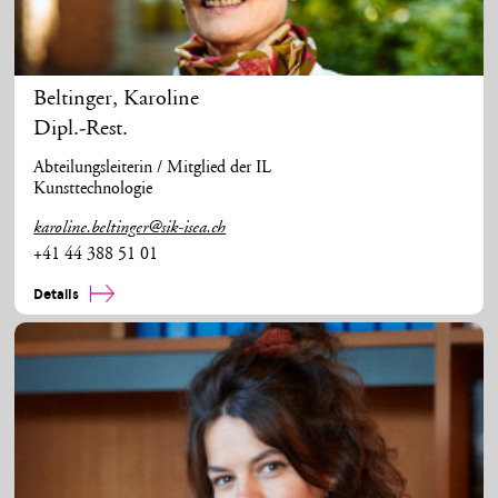
Beltinger
,
Karoline
Dipl.-Rest.
Abteilungsleiterin / Mitglied der IL
Kunsttechnologie
karoline.beltinger@sik-isea.ch
+41 44 388 51 01
Details