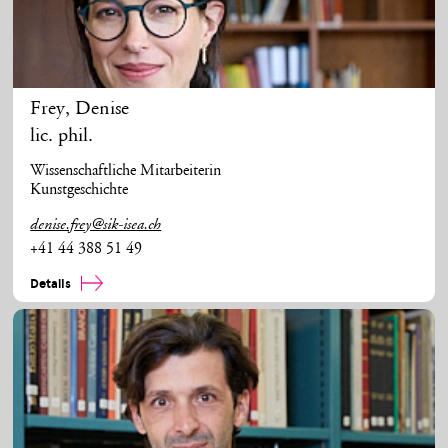
Frey
,
Denise
lic. phil.
Wissenschaftliche Mitarbeiterin
Kunstgeschichte
denise.frey@sik-isea.ch
+41 44 388 51 49
Details