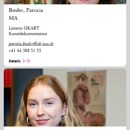
Bieder
,
Patricia
MA
Leiterin SIKART
Kunstdokumentation
patricia.bieder@sik-isea.ch
+41 44 388 51 55
Details