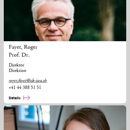
Fayet
,
Roger
Prof. Dr.
Direktor
Direktion
roger.fayet@sik-isea.ch
+41 44 388 51 51
Details