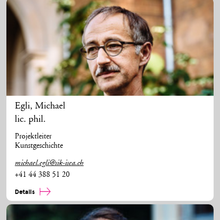
Egli
,
Michael
lic. phil.
Projektleiter
Kunstgeschichte
michael.egli@sik-isea.ch
+41 44 388 51 20
Details