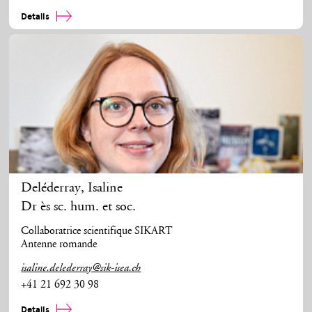
Details
Deléderray
,
Isaline
Dr ès sc. hum. et soc.
Collaboratrice scientifique SIKART
Antenne romande
isaline.delederray@sik-isea.ch
+41 21 692 30 98
Details