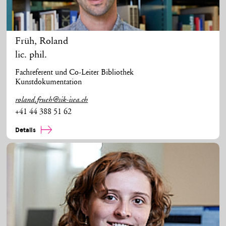
Früh
,
Roland
lic. phil.
Fachreferent und Co-Leiter Bibliothek
Kunstdokumentation
roland.frueh@sik-isea.ch
+41 44 388 51 62
Details