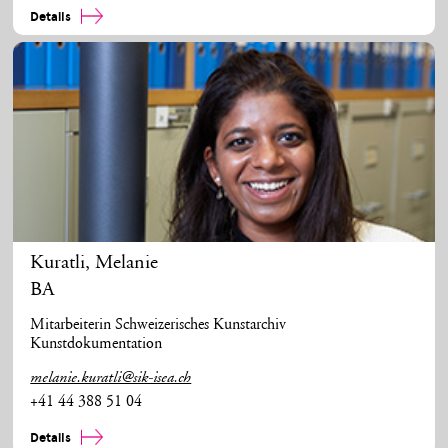
Details
Kuratli
,
Melanie
BA
Mitarbeiterin Schweizerisches Kunstarchiv
Kunstdokumentation
melanie.kuratli@sik-isea.ch
+41 44 388 51 04
Details