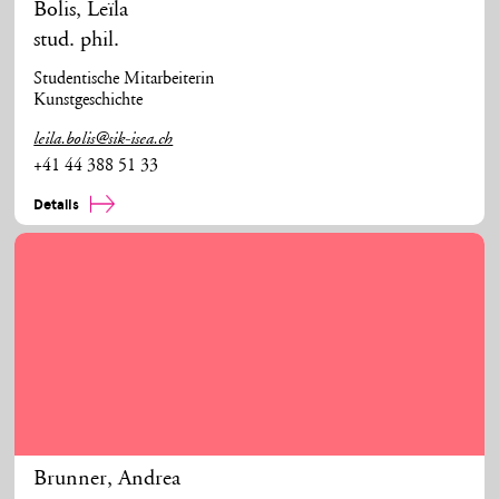
Bolis
,
Leïla
stud. phil.
Studentische Mitarbeiterin
Kunstgeschichte
leila.bolis@sik-isea.ch
+41 44 388 51 33
Details
Brunner
,
Andrea