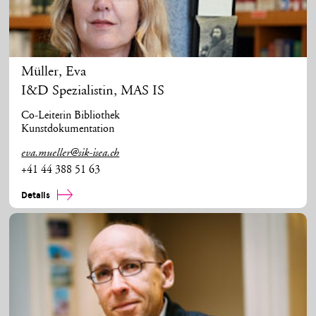
Müller
,
Eva
I&D Spezialistin, MAS IS
Co-Leiterin Bibliothek
Kunstdokumentation
eva.mueller@sik-isea.ch
+41 44 388 51 63
Details