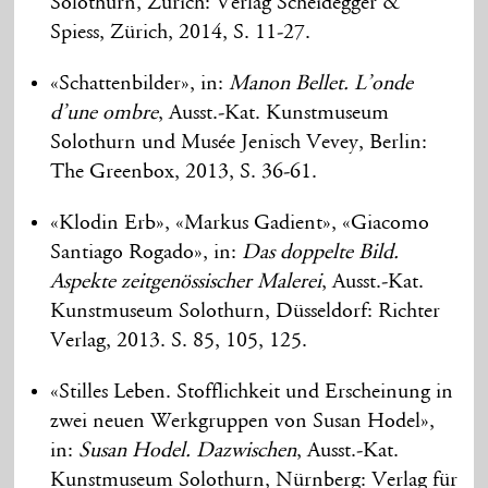
Solothurn, Zürich: Verlag Scheidegger &
Spiess, Zürich, 2014, S. 11-27.
«Schattenbilder», in:
Manon Bellet. L’onde
d’une ombre
, Ausst.-Kat. Kunstmuseum
Solothurn und Musée Jenisch Vevey, Berlin:
The Greenbox, 2013, S. 36-61.
«Klodin Erb», «Markus Gadient», «Giacomo
Santiago Rogado», in:
Das doppelte Bild.
Aspekte zeitgenössischer Malerei
, Ausst.-Kat.
Kunstmuseum Solothurn, Düsseldorf: Richter
Verlag, 2013. S. 85, 105, 125.
«Stilles Leben. Stofflichkeit und Erscheinung in
zwei neuen Werkgruppen von Susan Hodel»,
in:
Susan Hodel. Dazwischen
, Ausst.-Kat.
Kunstmuseum Solothurn, Nürnberg: Verlag für