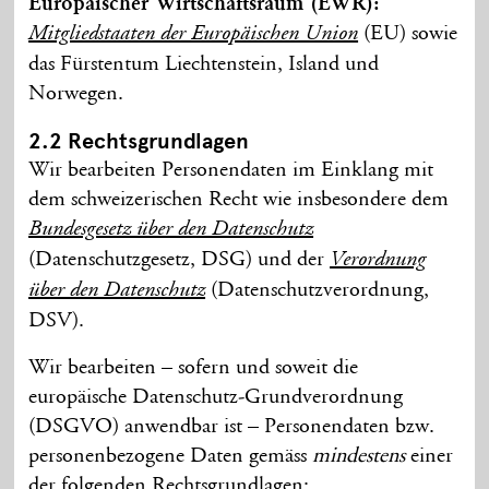
Europäischer Wirtschafts­raum (EWR):
(EU) sowie
Mitglied­staaten der Europäischen Union
das Fürstentum Liechten­stein, Island und
Norwegen.
2.2 Rechts­grundlagen
Wir bearbeiten Personen­daten im Einklang mit
dem schweizerischen Recht wie insbesondere dem
Bundes­gesetz über den Daten­schutz
(Daten­schutz­gesetz, DSG) und der
Verordnung
(Daten­schutz­verordnung,
über den Daten­schutz
DSV).
Wir bearbeiten – sofern und soweit die
europäische Daten­schutz-Grund­verordnung
(DSGVO) anwendbar ist – Personen­daten bzw.
personenbezogene Daten gemäss
mindestens
einer
der folgenden Rechts­grundlagen: