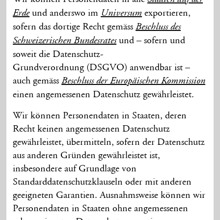
und anderswo im
exportieren,
Erde
Universum
sofern das dortige Recht gemäss
Beschluss des
und – sofern und
Schwei­zerischen Bundesrates
soweit die Daten­schutz-
Grund­verordnung (DSGVO) anwendbar ist –
auch gemäss
Beschluss der Euro­päischen Kommission
einen angemessenen Daten­schutz gewährleistet.
Wir können Personen­daten in Staaten, deren
Recht keinen angemessenen Daten­schutz
gewähr­leistet, über­mitteln, sofern der Daten­schutz
aus anderen Gründen gewährleistet ist,
insbesondere auf Grund­lage von
Standard­daten­schutzklauseln oder mit anderen
geeigneten Garantien. Ausnahms­weise können wir
Personen­daten in Staaten ohne angemessenen