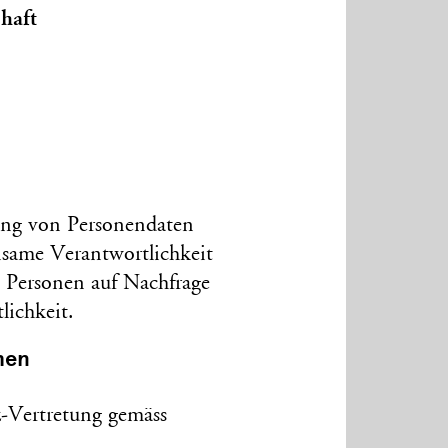
chaft
tung von Personen­daten
same Verant­wortlich­keit
 Personen auf Nach­frage
ich­keit.
hen
z-Vertretung gemäss