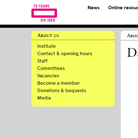
News
Online resou
About us
Abou
Institute
D
Contact & opening hours
Staff
Committees
Vacancies
Become a member
Donations & bequests
Media