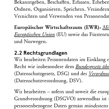
Bekannt­geben, Beschaffen, Erfassen, Erhebe
Ordnen, Organisieren, Speichern, Verändern
Vernichten und Verwenden von Personen­da
Europäischer Wirtschafts­raum (EWR):
Mit
Europäischen Union
(EU) sowie das Fürstentum
und Norwegen.
2.2 Rechts­grundlagen
Wir bearbeiten Personen­daten im Einklang 
Recht wie insbesondere dem
Bundes­gesetz üb
(Daten­schutz­gesetz, DSG) und der
Verordnun
(Daten­schutz­verordnung, DSV).
Wir bearbeiten – sofern und soweit die europ
Grund­verordnung (DSGVO) anwendbar ist –
personenbezogene Daten gemäss
mindestens