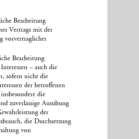
rliche Bearbeitung
nes Vertrags mit der
 vor­vertraglicher
liche Bearbeitung
Interessen – auch die
n, sofern nicht die
nteressen der betroffenen
 insbesondere die
 und zuverlässige Ausübung
Gewähr­leistung der
s­brauch, die Durch­setzung
­haltung von