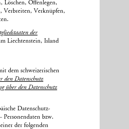
n, Löschen, Offenlegen,
, Verbreiten, Verknüpfen,
ten.
glied­staaten der
 Liechten­stein, Island
mit dem schweizerischen
er den Daten­schutz
g über den Daten­schutz
äische Daten­schutz-
 Personen­daten bzw.
einer der folgenden