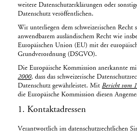
weitere Daten­schutzer­klärungen oder sonst
Daten­schutz veröffentlichen.
Wir unterliegen dem schweizerischen Recht sow
anwendbarem auslän­dischem Recht wie insb
Euro­päischen Union (EU) mit der euro­päisc
Grund­verordnung (DSGVO).
Die Europäische Kommission anerkannte m
2000
, dass das schweizerische Daten­schutz­
Daten­schutz gewähr­leistet. Mit
Bericht vom 
die Euro­päische Kommission diesen Angemesse
1. Kontakt­adressen
Verantwortlich im daten­schutz­rechtlichen Sin