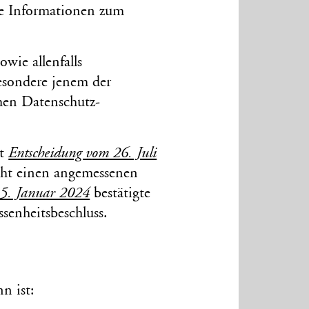
ige Informationen zum
ie allen­falls
esondere jenem der
hen Daten­schutz-
it
Entscheidung vom 26. Juli
recht einen angemessenen
15. Januar 2024
bestätigte
n­heits­beschluss.
n ist: