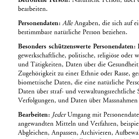
Betroffene Person:
Natürliche Person, über 
bearbeiten.
Personen­daten:
Alle
Angaben, die sich auf e
bestimmbare natürliche Person beziehen.
Besonders schützenswerte Personen­daten:
D
gewerk­schaftliche, politische, religiöse oder 
und Tätigkeiten, Daten über die Gesund­heit,
Zugehörigkeit zu einer Ethnie oder Rasse, g
biometrische Daten, die eine natürliche Perso
Daten über straf- und verwaltungs­rechtliche
Verfolgungen, und Daten über Mass­nahmen d
Bearbeiten:
Jeder
Umgang mit Personen­dat
angewandten Mitteln und Verfahren, beispiel
Abgleichen, Anpassen, Archivieren, Aufbewa