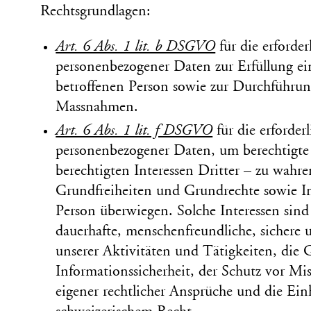
Rechts­grundlagen:
Art. 6 Abs. 1 lit. b DSGVO
für die erforde
personen­bezogener Daten zur Erfüllung ei
betroffenen Person sowie zur Durch­führung
Mass­nahmen.
Art. 6 Abs. 1 lit. f DSGVO
für die erforder
personen­bezogener Daten, um berechtigte 
berechtigten Interessen Dritter – zu wahre
Grund­freiheiten und Grund­rechte sowie I
Person überwiegen. Solche Interessen sind
dauerhafte, menschen­freundliche, sichere
unserer Aktivitäten und Tätig­keiten, die 
Informations­sicherheit, der Schutz vor Mis
eigener recht­licher Ansprüche und die Ein