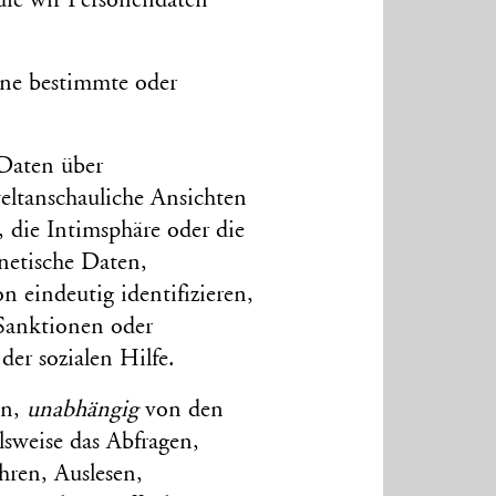
die wir Personen­daten
ine bestimmte oder
aten über
welt­anschauliche Ansichten
 die Intim­sphäre oder die
enetische Daten,
n eindeutig identifizieren,
 Sanktionen oder
er sozialen Hilfe.
en,
unabhängig
von den
sweise das Abfragen,
hren, Auslesen,