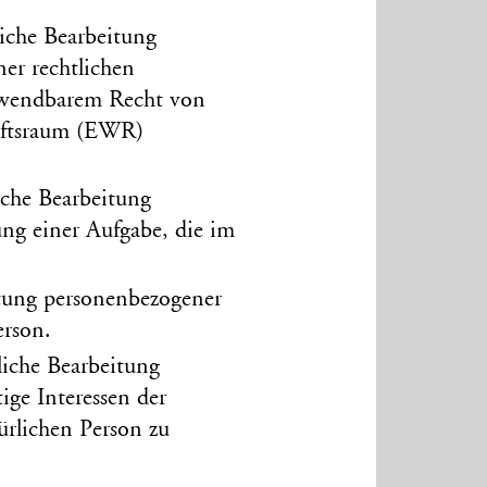
liche Bearbeitung
er recht­lichen
 anwendbarem Recht von
afts­raum (EWR)
liche Bearbeitung
ng einer Aufgabe, die im
tung personen­bezogener
erson.
rliche Bearbeitung
ige Interessen der
ürlichen Person zu