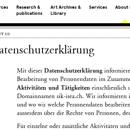
rces
Research &
Art Archives &
Services
About 
publications
Library
t us
atenschutzerklärung
Daten­schutz­erklärung
Mit dieser
informiere
Bearbeitung von Personen­daten im Zusamme
Aktivitäten und Tätigkeiten
einschliesslich
Domain­namen sik-isea.ch. Wir informieren 
und wo wir welche Personen­daten bearbeite
ausserdem über die Rechte von Personen, de
Für einzelne oder zusätzliche Aktivitäten u