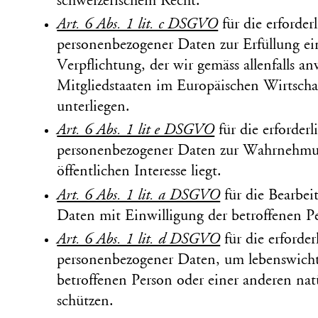
schweizerischem Recht.
Art. 6 Abs. 1 lit. c DSGVO
für die erforder
personen­bezogener Daten zur Erfüllung ein
Ver­pflichtung, der wir gemäss allen­falls
Mitgliedstaaten im Europäischen Wirtsch
unterliegen.
Art. 6 Abs. 1 lit e DSGVO
für die erforder
personen­bezogener Daten zur Wahr­nehmu
öffent­lichen Interesse liegt.
Art. 6 Abs. 1 lit. a DSGVO
für die Bearbei
Daten mit Ein­willigung der betroffenen P
Art. 6 Abs. 1 lit. d DSGVO
für die erforde
personen­bezogener Daten, um lebens­wicht
betroffenen Person oder einer anderen nat
schützen.