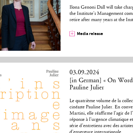
Ilona Genoni Dall will take char
the Institute’s Management comm
retire after many years at the Inst
Media release
03.09.2024
[in German] « On Words 
Pauline Julier
Le quatrième volume de la collect
cinéaste Pauline Julier. En conver
Martini, elle réaffirme l’agir de 
réponse à l’urgence climatique e
série d’entretiens avec des artist
d’envergure internationale.