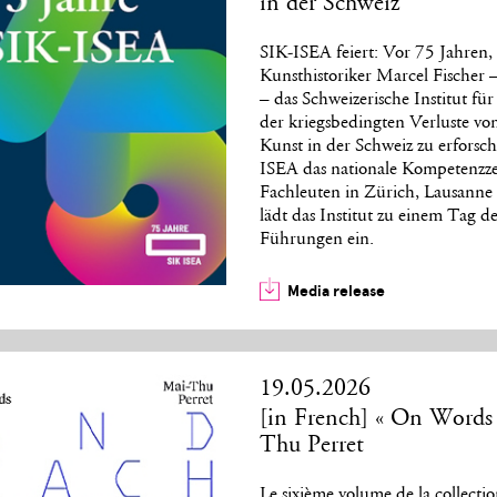
in der Schweiz
SIK-ISEA feiert: Vor 75 Jahren,
Kunsthistoriker Marcel Fischer 
– das Schweizerische Institut f
der kriegsbedingten Verluste von
Kunst in der Schweiz zu erforsc
ISEA das nationale Kompetenzz
Fachleuten in Zürich, Lausann
lädt das Institut zu einem Tag d
Führungen ein.
Media release
19.05.2026
[in French] « On Words 
Thu Perret
Le sixième volume de la collectio