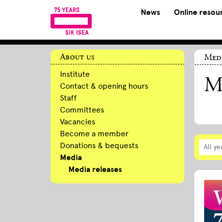
News
Online resou
About us
Med
Institute
Me
Contact & opening hours
Staff
Committees
Vacancies
Become a member
Donations & bequests
All ye
Media
Media releases