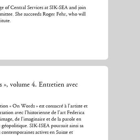
ge of Central Services at SIK-SEA and join
ittee. She succeeds Roger Fehr, who will
itute.
», volume 4. Entretien avec
ion « On Words » est consacré à l’artiste et
sation avec l’historienne de l’art Federica
l’image, de l’imaginaire et de la parole en
t géopolitique. SIK-ISEA poursuit ainsi sa
es contemporaines actives en Suisse et