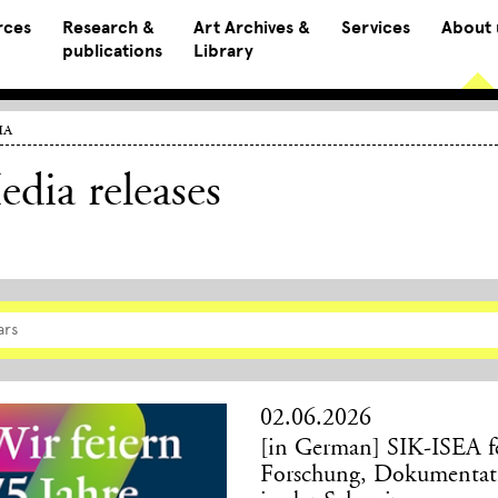
rces
Research &
Art Archives &
Services
About 
publications
Library
ia
dia releases
ars
02.06.2026
[in German] SIK-ISEA fe
Forschung, Dokumentat