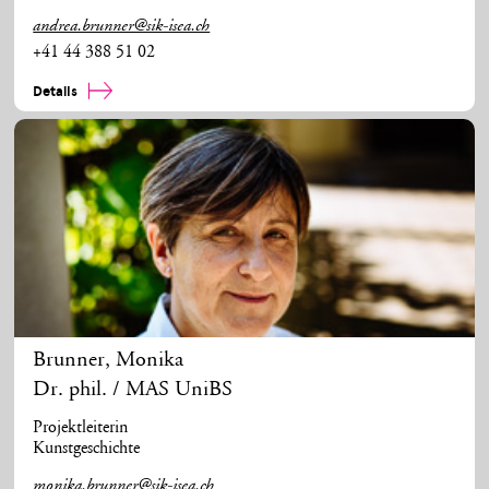
andrea.brunner@sik-isea.ch
+41 44 388 51 02
Details
Brunner
,
Monika
Dr. phil. / MAS UniBS
Projektleiterin
Kunstgeschichte
monika.brunner@sik-isea.ch