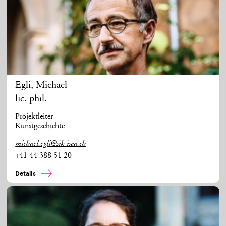
Egli
,
Michael
lic. phil.
Projektleiter
Kunstgeschichte
michael.egli@sik-isea.ch
+41 44 388 51 20
Details