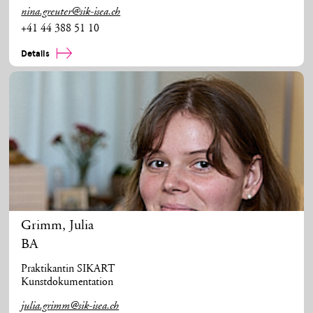
nina.greuter@sik-isea.ch
+41 44 388 51 10
Details
Grimm
,
Julia
BA
Praktikantin SIKART
Kunstdokumentation
julia.grimm@sik-isea.ch