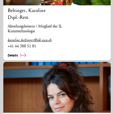
Beltinger
,
Karoline
Dipl.-Rest.
Abteilungsleiterin / Mitglied der IL
Kunsttechnologie
karoline.beltinger@sik-isea.ch
+41 44 388 51 01
Details