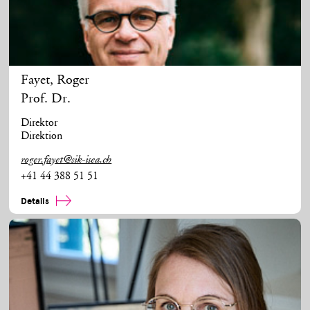
Fayet
,
Roger
Prof. Dr.
Direktor
Direktion
roger.fayet@sik-isea.ch
+41 44 388 51 51
Details