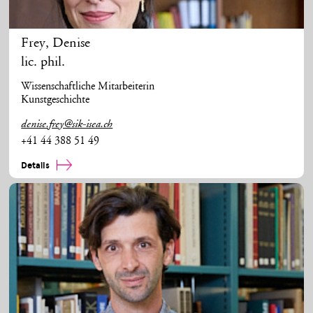
Frey
,
Denise
lic. phil.
Wissenschaftliche Mitarbeiterin
Kunstgeschichte
denise.frey@sik-isea.ch
+41 44 388 51 49
Details