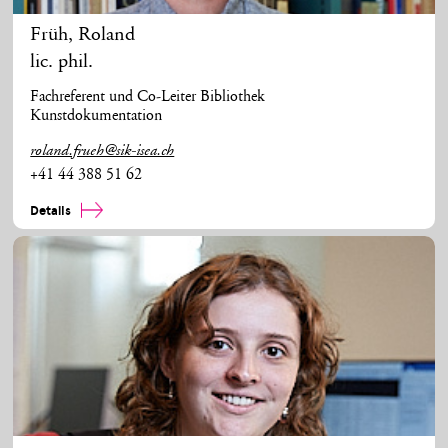
Früh
,
Roland
lic. phil.
Fachreferent und Co-Leiter Bibliothek
Kunstdokumentation
roland.frueh@sik-isea.ch
+41 44 388 51 62
Details