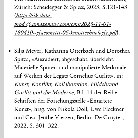
Zürich: Scheidegger & Spiess, 2023, S.121-143
(
https://sik-data-
prod.s3.amazonaws.com/cms/2023-11-01-
).
180410--giacometti-06-kunsttechnologie.pdf
Silja Meyer, Katharina Otterbach und Dorothea
Spitza, «Ausradiert, abgeschabt, überklebt.
Materielle Spuren und manipulierte Merkmale
auf Werken des Legats Cornelius Gurlitt», in:
Kunst, Konflikt, Kollaboration. Hildebrand
Gurlitt und die Moderne
, Bd. 14 der Reihe
Schriften der Forschungsstelle «Entartete
Kunst», hrsg. von Nikola Doll, Uwe Fleckner
und Gesa Jeuthe Vietzen, Berlin: De Gruyter,
2022, S. 301–322.