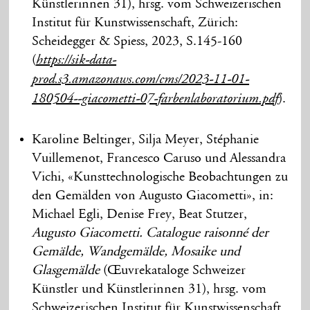
Künstlerinnen 31), hrsg. vom Schweizerischen
Institut für Kunstwissenschaft, Zürich:
Scheidegger & Spiess, 2023, S.145-160
(
https://sik-data-
prod.s3.amazonaws.com/cms/2023-11-01-
).
180504--giacometti-07-farbenlaboratorium.pdf
Karoline Beltinger, Silja Meyer, Stéphanie
Vuillemenot, Francesco Caruso und Alessandra
Vichi, «Kunsttechnologische Beobachtungen zu
den Gemälden von Augusto Giacometti», in:
Michael Egli, Denise Frey, Beat Stutzer,
Augusto Giacometti. Catalogue raisonné der
Gemälde, Wandgemälde, Mosaike und
Glasgemälde
(Œuvrekataloge Schweizer
Künstler und Künstlerinnen 31), hrsg. vom
Schweizerischen Institut für Kunstwissenschaft,