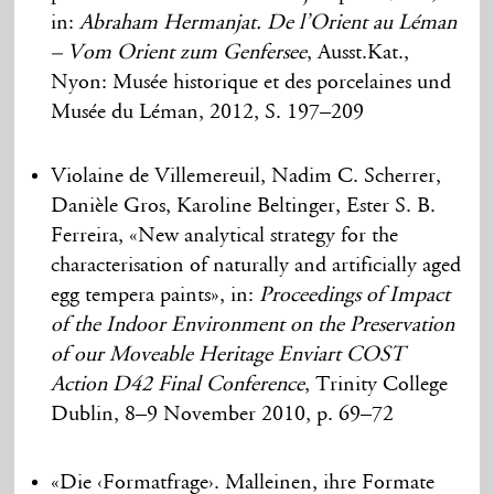
in:
Abraham Hermanjat. De l’Orient au Léman
– Vom Orient zum Genfersee
, Ausst.Kat.,
Nyon: Musée historique et des porcelaines und
Musée du Léman, 2012, S. 197–209
Violaine de Villemereuil, Nadim C. Scherrer,
Danièle Gros, Karoline Beltinger, Ester S. B.
Ferreira, «New analytical strategy for the
characterisation of naturally and artificially aged
egg tempera paints», in:
Proceedings of Impact
of the Indoor Environment on the Preservation
of our Moveable Heritage Enviart COST
Action D42 Final Conference
, Trinity College
Dublin, 8–9 November 2010, p. 69–72
«Die ‹Formatfrage›. Malleinen, ihre Formate