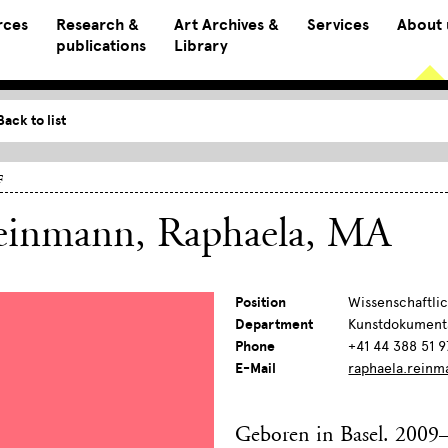
rces
Research &
Art Archives &
Services
About 
publications
Library
Back to list
f
einmann, Raphaela
, MA
Position
Wissenschaftlic
Department
Kunstdokument
Phone
+41 44 388 51 9
E-Mail
raphaela.reinm
Geboren in Basel. 2009