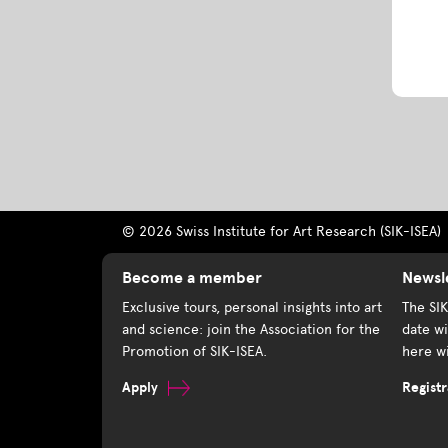
© 2026 Swiss Institute for Art Research (SIK-ISEA)
Become a member
Newsl
Exclusive tours, personal insights into art
The SI
and science: join the Association for the
date wi
Promotion of SIK-ISEA.
here wi
Apply
Registr