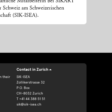
aftliche Mitarbeiterin bei SIKART
r Schweiz am Schweizerischen
schaft (SIK-ISEA).
Contact in Zurich
n their
SIK-ISEA
Zollikerstrasse 32
P.O. Box
CH-8032 Zurich
T +41 44 388 51 51
sik@sik-isea.ch