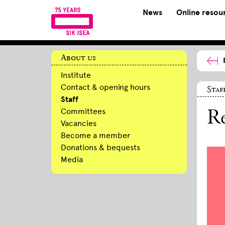
News
Online resou
About us
Institute
Contact & opening hours
Staf
Staff
Committees
R
Vacancies
Become a member
Donations & bequests
Media