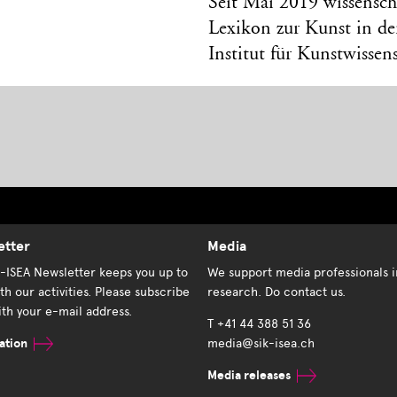
Seit Mai 2019 wissensch
Lexikon zur Kunst in de
Institut für Kunstwissen
etter
Media
K-ISEA Newsletter keeps you up to
We support media professionals i
th our activities. Please subscribe
research. Do contact us.
th your e-mail address.
T +41 44 388 51 36
ation
media@sik-isea.ch
Media releases