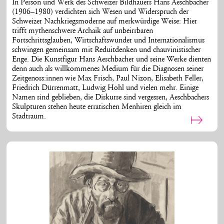
In Person und Werk des Schweizer Bildhauers Hans Aeschbacher
(1906–1980) verdichten sich Wesen und Widerspruch der
Schweizer Nachkriegsmoderne auf merkwürdige Weise: Hier
trifft mythenschwere Archaik auf unbeirrbaren
Fortschrittsglauben, Wirtschaftswunder und Internationalismus
schwingen gemeinsam mit Reduitdenken und chauvinistischer
Enge. Die Kunstfigur Hans Aeschbacher und seine Werke dienten
denn auch als willkommenes Medium für die Diagnosen seiner
Zeitgenoss:innen wie Max Frisch, Paul Nizon, Elisabeth Feller,
Friedrich Dürrenmatt, Ludwig Hohl und vielen mehr. Einige
Namen sind geblieben, die Diskurse sind vergessen, Aeschbachers
Skulpturen stehen heute erratischen Menhiren gleich im
Stadtraum.