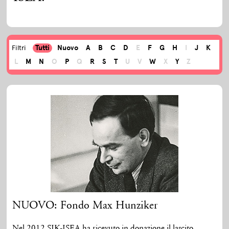
Tutti
Nuovo
A
B
C
D
E
F
G
H
I
J
K
Filtri
L
M
N
O
P
Q
R
S
T
U
V
W
X
Y
Z
NUOVO: Fondo Max Hunziker
Nel 2012 SIK-ISEA ha ricevuto in donazione il lascito