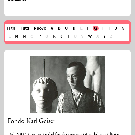
Tutti
Nuovo
A
B
C
D
E
F
G
H
I
J
K
Filtri
L
M
N
O
P
Q
R
S
T
U
V
W
X
Y
Z
Fondo Karl Geiser
Dal 2007 una parte del fondo manoscritto dello scultore