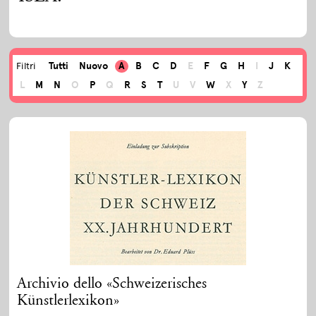
Tutti
Nuovo
A
B
C
D
E
F
G
H
I
J
K
Filtri
L
M
N
O
P
Q
R
S
T
U
V
W
X
Y
Z
Archivio dello «Schweizerisches
Künstlerlexikon»