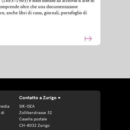
h (1885–1965) è stato donato all’archivio d’arte di
 comprende oltre che una documentazione
o, anche libri di cassa, giornali, portafoglio di
Contatto a Zurigo
media
SIK-ISEA
 di
Zollikerstrasse 32
Casella postale
CH-8032 Zurigo