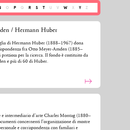
N
O
P
Q
R
S
T
U
V
W
X
Y
Z
den / Hermann Huber
famiglia di Hermann Huber (1888–1967) dona
orrispondenza fra Otto Meyer-Amden (1885–
eziosa per la ricerca. Il fondo è costituito da
den e più di 60 di Huber.
re e intermediario d’arte Charles Montag (1880–
umenti concernenti l’organizzazione di mostre
personale e corrispondenza con familiari e