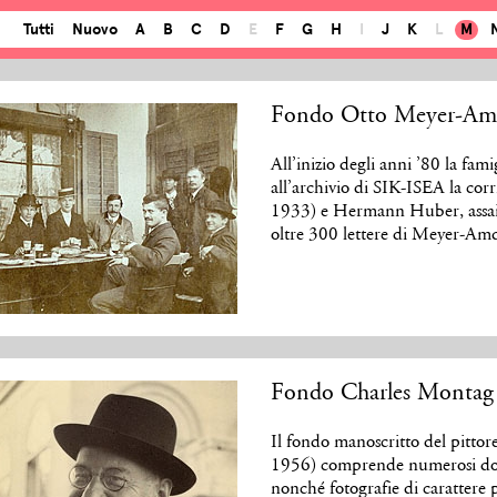
Tutti
Nuovo
A
B
C
D
E
F
G
H
I
J
K
L
M
Fondo Otto Meyer-Am
All’inizio degli anni ’80 la 
all’archivio di SIK-ISEA la c
1933) e Hermann Huber, assai pr
oltre 300 lettere di Meyer-Am
Fondo Charles Montag
Il fondo manoscritto del pitto
1956) comprende numerosi doc
nonché fotografie di carattere 