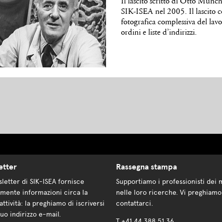
Il lascito scritto di Otto Münc
SIK-ISEA nel 2005. Il lascito
fotografica complessiva del lavor
ordini e liste d’indirizzi.
etter
Rassegna stampa
letter di SIK-ISEA fornisce
Supportiamo i professionisti dei 
mente informazioni circa la
nelle loro ricerche. Vi preghiamo
attività: la preghiamo di iscriversi
contattarci.
suo indirizzo e-mail.
T +41 44 388 51 36