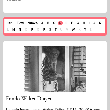
Tutti
Nuovo
A
B
C
D
E
F
G
H
I
J
K
Filtri
L
M
N
O
P
Q
R
S
T
U
V
W
X
Y
Z
Fondo Walter Dräyer
Il fondo fotografico di Walter Dräyer (1911–2000) è stato