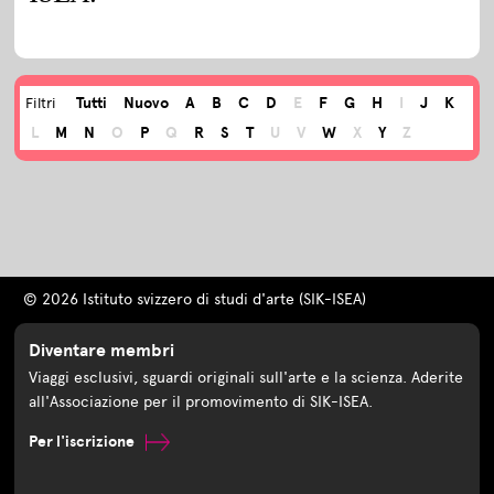
Tutti
Nuovo
A
B
C
D
E
F
G
H
I
J
K
Filtri
L
M
N
O
P
Q
R
S
T
U
V
W
X
Y
Z
© 2026 Istituto svizzero di studi d'arte (SIK-ISEA)
Diventare membri
Viaggi esclusivi, sguardi originali sull'arte e la scienza. Aderite
all'Associazione per il promovimento di SIK-ISEA.
Per l'iscrizione