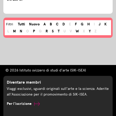
Tutti
Nuovo
A
B
C
D
E
F
G
H
I
J
K
Filtri
L
M
N
O
P
Q
R
S
T
U
V
W
X
Y
Z
© 2026 Istituto svizzero di studi d'arte (SIK-ISEA)
Diventare membri
Viaggi esclusivi, sguardi originali sull'arte e la scienza. Aderite
all'Associazione per il promovimento di SIK-ISEA.
Per l'iscrizione