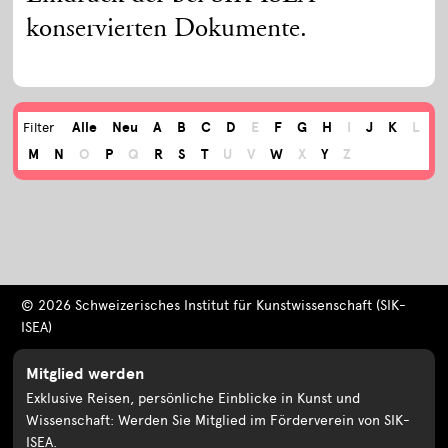
konservierten Dokumente.
Alle
Neu
A
B
C
D
E
F
G
H
I
J
K
L
Filter
M
N
O
P
Q
R
S
T
U
V
W
X
Y
Z
© 2026 Schweizerisches Institut für Kunstwissenschaft (SIK-
ISEA)
Mitglied werden
Exklusive Reisen, persönliche Einblicke in Kunst und
Wissenschaft: Werden Sie Mitglied im Förderverein von SIK-
ISEA.