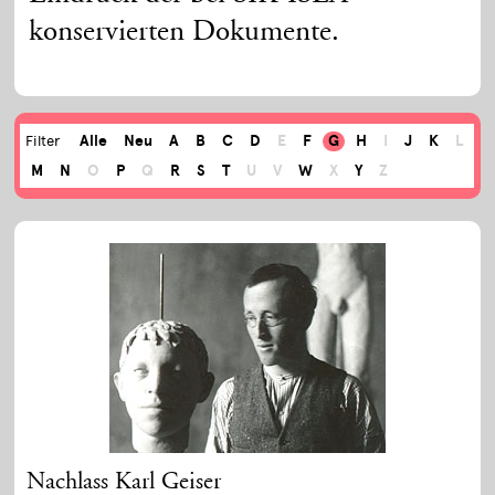
konservierten Dokumente.
Alle
Neu
A
B
C
D
E
F
G
H
I
J
K
L
Filter
M
N
O
P
Q
R
S
T
U
V
W
X
Y
Z
Nachlass Karl Geiser