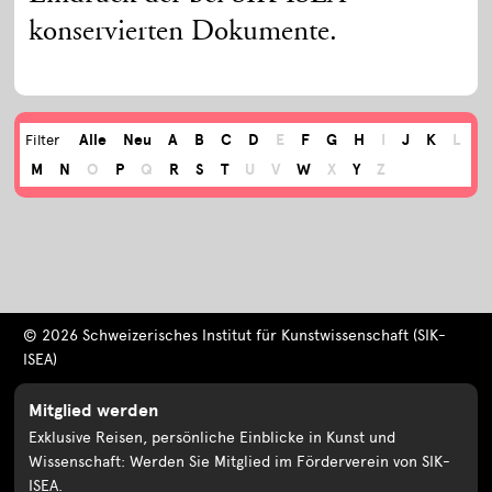
konservierten Dokumente.
Alle
Neu
A
B
C
D
E
F
G
H
I
J
K
L
Filter
M
N
O
P
Q
R
S
T
U
V
W
X
Y
Z
© 2026 Schweizerisches Institut für Kunstwissenschaft (SIK-
ISEA)
Mitglied werden
Exklusive Reisen, persönliche Einblicke in Kunst und
Wissenschaft: Werden Sie Mitglied im Förderverein von SIK-
ISEA.