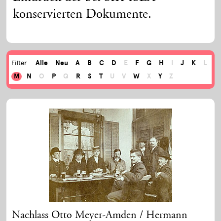
konservierten Dokumente.
Alle
Neu
A
B
C
D
E
F
G
H
I
J
K
L
Filter
M
N
O
P
Q
R
S
T
U
V
W
X
Y
Z
Nachlass Otto Meyer-Amden / Hermann