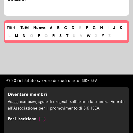
Tutti
Nuovo
A
B
C
D
E
F
G
H
I
J
K
Filtri
L
M
N
O
P
Q
R
S
T
U
V
W
X
Y
Z
© 2026 Istituto svizzero di studi d'arte (SIK-ISEA)
Diventare membri
Viaggi esclusivi, sguardi originali sull'arte e la scienza. Aderite
all'Associazione per il promovimento di SIK-ISEA.
Per l'iscrizione