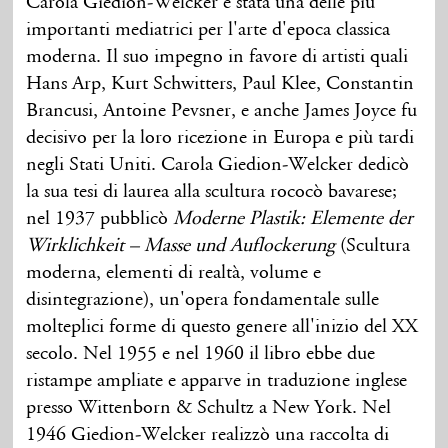
Carola Giedion-Welcker è stata una delle più
importanti mediatrici per l'arte d'epoca classica
moderna. Il suo impegno in favore di artisti quali
Hans Arp, Kurt Schwitters, Paul Klee, Constantin
Brancusi, Antoine Pevsner, e anche James Joyce fu
decisivo per la loro ricezione in Europa e più tardi
negli Stati Uniti. Carola Giedion-Welcker dedicò
la sua tesi di laurea alla scultura rococò bavarese;
nel 1937 pubblicò
Moderne Plastik: Elemente der
Wirklichkeit – Masse und Auflockerung
(Scultura
moderna, elementi di realtà, volume e
disintegrazione), un'opera fondamentale sulle
molteplici forme di questo genere all'inizio del XX
secolo. Nel 1955 e nel 1960 il libro ebbe due
ristampe ampliate e apparve in traduzione inglese
presso Wittenborn & Schultz a New York. Nel
1946 Giedion-Welcker realizzò una raccolta di