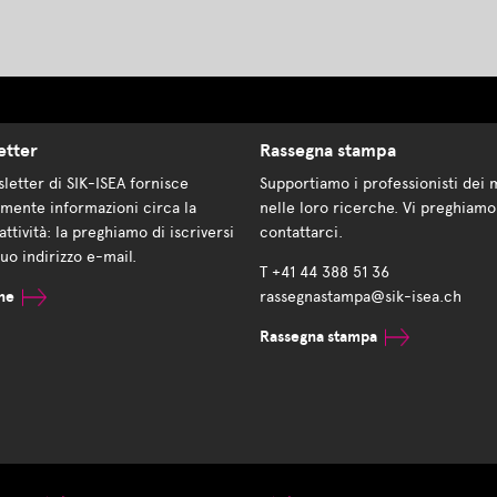
etter
Rassegna stampa
letter di SIK-ISEA fornisce
Supportiamo i professionisti dei 
mente informazioni circa la
nelle loro ricerche. Vi preghiamo
attività: la preghiamo di iscriversi
contattarci.
suo indirizzo e-mail.
T +41 44 388 51 36
ne
rassegnastampa@sik-isea.ch
Rassegna stampa