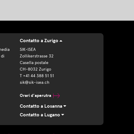
Contatto a Zurigo
media
SIK-ISEA
 di
Zollikerstrasse 32
Casella postale
CH-8032 Zurigo
T +41 44 388 51 51
sik@sik-isea.ch
Orari d’aperutra
Contatto a Losanna
Contatto a Lugano