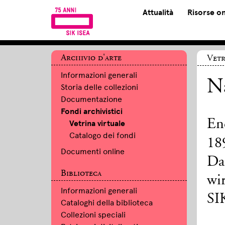
Attualità
Risorse on
Archivio d'arte
Vetr
Informazioni generali
Na
Storia delle collezioni
Documentazione
Fondi archivistici
En
Vetrina virtuale
Catalogo dei fondi
18
Documenti online
Das
Biblioteca
wi
Informazioni generali
SI
Cataloghi della biblioteca
Collezioni speciali