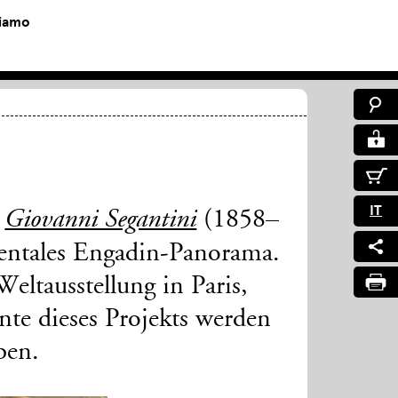
siamo
IT
r
(1858–
Giovanni Segantini
entales Engadin-Panorama.
Weltausstellung in Paris,
nte dieses Projekts werden
ben.