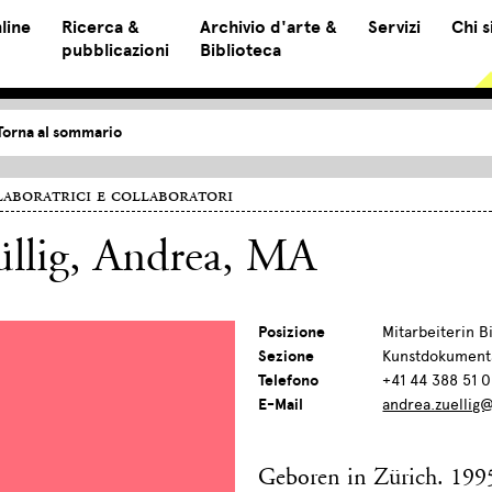
line
Ricerca &
Archivio d'arte &
Servizi
Chi 
pubblicazioni
Biblioteca
Torna al sommario
aboratrici e collaboratori
llig, Andrea
, MA
Posizione
Mitarbeiterin B
Sezione
Kunstdokument
Telefono
+41 44 388 51 
E-Mail
andrea.zuellig@
Geboren in Zürich. 199