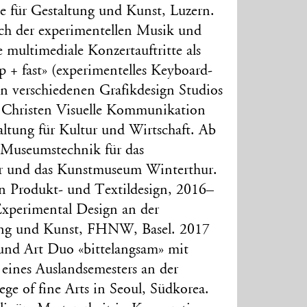
e für Gestaltung und Kunst, Luzern.
ich der experimentellen Musik und
 multimediale Konzertauftritte als
ap + fast» (experimentelles Keyboard-
n verschiedenen Grafikdesign Studios
i Christen Visuelle Kommunikation
altung für Kultur und Wirtschaft. Ab
Museumstechnik für das
 und das Kunstmuseum Winterthur.
n Produkt- und Textildesign, 2016–
Experimental Design an der
ung und Kunst, FHNW, Basel. 2017
und Art Duo «bittelangsam» mit
eines Auslandsemesters an der
ge of fine Arts in Seoul, Südkorea.