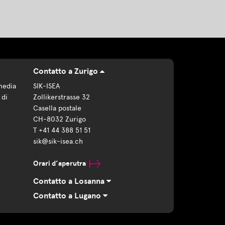
Contatto a Zurigo
media
SIK-ISEA
 di
Zollikerstrasse 32
Casella postale
CH-8032 Zurigo
T +41 44 388 51 51
sik@sik-isea.ch
Orari d’aperutra
Contatto a Losanna
Contatto a Lugano