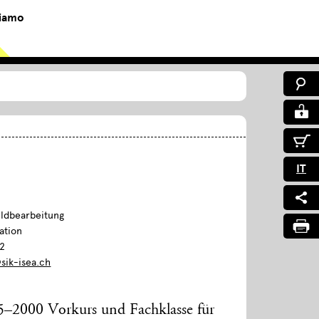
siamo
IT
ildbearbeitung
ation
02
sik-isea.ch
5–2000 Vorkurs und Fachklasse für