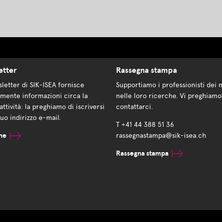
etter
Rassegna stampa
letter di SIK-ISEA fornisce
Supportiamo i professionisti dei 
mente informazioni circa la
nelle loro ricerche. Vi preghiamo
attività: la preghiamo di iscriversi
contattarci.
suo indirizzo e-mail.
T +41 44 388 51 36
ne
rassegnastampa@sik-isea.ch
Rassegna stampa