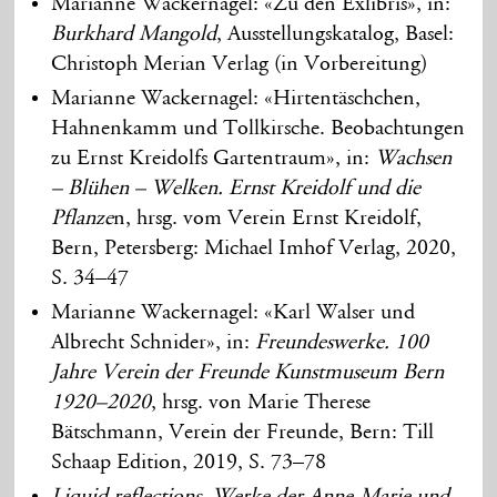
Marianne Wackernagel: «Zu den Exlibris», in:
Burkhard Mangold
, Ausstellungskatalog, Basel:
Christoph Merian Verlag (in Vorbereitung)
Marianne Wackernagel: «Hirtentäschchen,
Hahnenkamm und Tollkirsche. Beobachtungen
zu Ernst Kreidolfs Gartentraum», in:
Wachsen
– Blühen – Welken. Ernst Kreidolf und die
Pflanze
n, hrsg. vom Verein Ernst Kreidolf,
Bern, Petersberg: Michael Imhof Verlag, 2020,
S. 34–47
Marianne Wackernagel: «Karl Walser und
Albrecht Schnider», in:
Freundeswerke. 100
Jahre Verein der Freunde Kunstmuseum Bern
1920–2020
, hrsg. von Marie Therese
Bätschmann, Verein der Freunde, Bern: Till
Schaap Edition, 2019, S. 73–78
Liquid reflections. Werke der Anne-Marie und