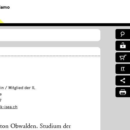
siamo
IT
in / Mitglied der IL
e
7
ik-isea.ch
nton Obwalden. Studium der