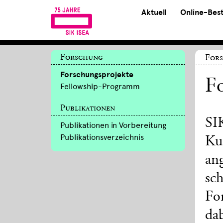
Aktuell
Online-Bes
Forschung
For
Forschungsprojekte
Fo
Fellowship-Programm
Publikationen
SI
Publikationen in Vorbereitung
Publikationsverzeichnis
Ku
an
sch
For
da