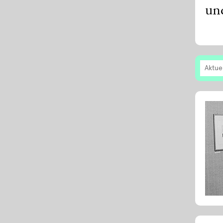
un
Aktue