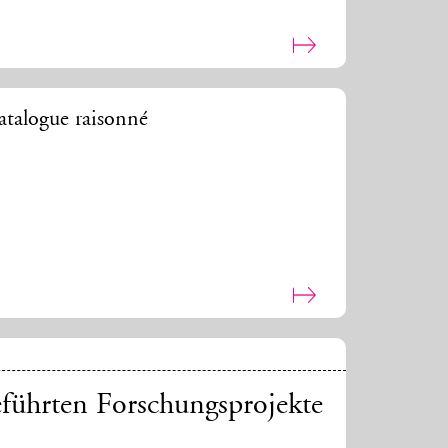
talogue raisonné
eführten Forschungsprojekte