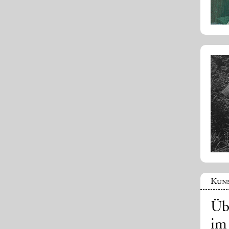
Kuns
Üb
im