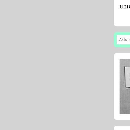
un
Aktue