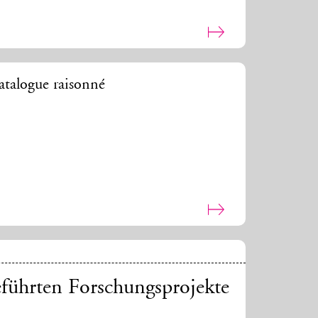
talogue raisonné
eführten Forschungsprojekte