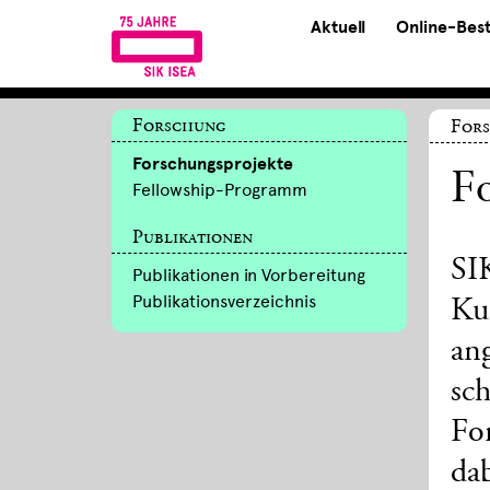
Aktuell
Online-Bes
Forschung
For
Forschungsprojekte
Fo
Fellowship-Programm
Publikationen
SI
Publikationen in Vorbereitung
Publikationsverzeichnis
Ku
an
sch
For
da