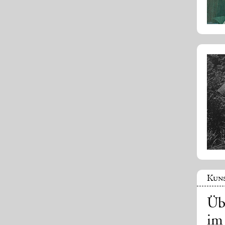
Kuns
Üb
im