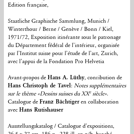
Edition française,
Staatliche Graphische Sammlung, Munich /
Winterthour / Berne / Genève / Bonn / Kiel,
1971/72, Exposition itinérante sous le patronage
du Département fédéral de l’intérieur, organisée
par l’Institut suisse pour l’étude de l’art, Zurich,
avec l’appui de la Fondation Pro Helvetia
Avant-propos de
Hans A. Lüthy
, conribution de
Hans Christoph de Tavel
:
Notes supplémentaires
e
sur le thème «Dessins suisses du XX
siècle»
.
Catalogue de
Franz Bächtiger
en collaboration
avec
Hans Rutishauser
Ausstellungskatalog / Catalogue d'expositions,