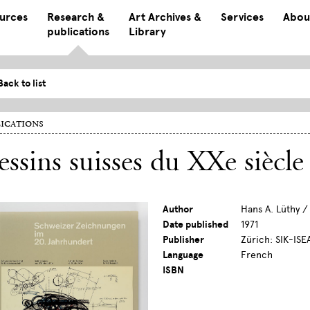
ources
Research &
Art Archives &
Services
Abou
publications
Library
Back to list
ications
ssins suisses du XXe siècle
Author
Hans A. Lüthy /
Date published
1971
Publisher
Zürich: SIK-ISE
Language
French
ISBN