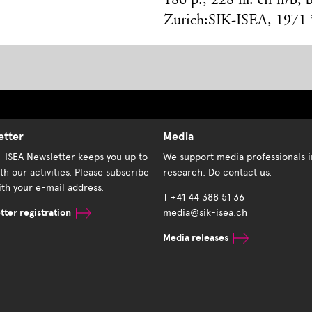
186 p., 228 ill. en n/b, 
Zurich:SIK-ISEA, 1971 
etter
Media
K-ISEA Newsletter keeps you up to
We support media professionals i
th our activities. Please subscribe
research. Do contact us.
th your e-mail address.
T +41 44 388 51 36
ter registration
media@sik-isea.ch
Media releases