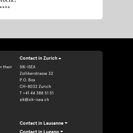
broché,
****
Contact in Zurich
n their
SIK-ISEA
Zollikerstrasse 32
P.O. Box
CH-8032 Zurich
T +41 44 388 51 51
sik@sik-isea.ch
Contact in Lausanne
Contact in Lugano