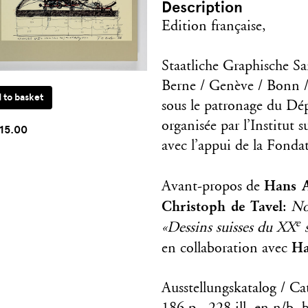
Description
Edition française,
Staatliche Graphische 
Berne / Genève / Bonn /
sous le patronage du Dép
organisée par l’Institut s
15.00
avec l’appui de la Fonda
Hans A
Avant-propos de
Christoph de Tavel
:
No
e
«Dessins suisses du XX
s
Ha
en collaboration avec
Ausstellungskatalog / Ca