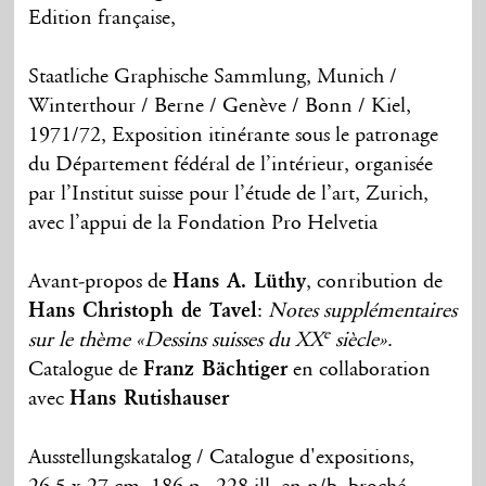
Edition française,
Staatliche Graphische Sammlung, Munich /
Winterthour / Berne / Genève / Bonn / Kiel,
1971/72, Exposition itinérante sous le patronage
du Département fédéral de l’intérieur, organisée
par l’Institut suisse pour l’étude de l’art, Zurich,
avec l’appui de la Fondation Pro Helvetia
Avant-propos de
Hans A. Lüthy
, conribution de
Hans Christoph de Tavel
:
Notes supplémentaires
e
sur le thème «Dessins suisses du XX
siècle»
.
Catalogue de
Franz Bächtiger
en collaboration
avec
Hans Rutishauser
Ausstellungskatalog / Catalogue d'expositions,