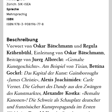
Zürich: SIK-ISEA
Sprache
Mehrsprachig
ISBN
ISBN 978-3-908196-77-8
Beschreibung
Vorwort von
Oskar Bätschmann
und
Regula
Krähenbühl
, Einleitung von
Oskar Bätschmann
,
Beiträge von
Juerg Albrecht
:
«Gemalte
Kunstgeschichte». Am Beispiel von Tizian
,
Bettina
Gockel
:
Das Kapital der Kunst: Gainsboroughs
«James Christie»
,
Alexis Joachimides
:
Carle
Vernet. Die Geburt des Dandy aus den Zwängen
des Kunstmarktes
,
Alexandre Kostka
:
«Bemalte
Kanonen»? Die Schweiz als Schauplatz deutscher
und französischer Kunstpropaganda im Ersten