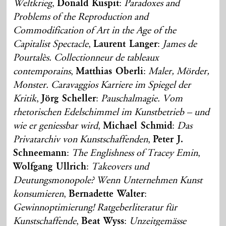
Weltkrieg
,
Donald Kuspit
:
Paradoxes and
Problems of the Reproduction and
Commodification of Art in the Age of the
Capitalist Spectacle
,
Laurent Langer
:
James de
Pourtalès. Collectionneur de tableaux
contemporains
,
Matthias Oberli
:
Maler, Mörder,
Monster. Caravaggios Karriere im Spiegel der
Kritik
,
Jörg Scheller
:
Pauschalmagie. Vom
rhetorischen Edelschimmel im Kunstbetrieb – und
wie er geniessbar wird
,
Michael Schmid
:
Das
Privatarchiv von Kunstschaffenden
,
Peter J.
Schneemann
:
The Englishness of Tracey Emin
,
Wolfgang Ullrich
:
Takeovers und
Deutungsmonopole? Wenn Unternehmen Kunst
konsumieren
,
Bernadette Walter
:
Gewinnoptimierung! Ratgeberliteratur für
Kunstschaffende
,
Beat Wyss
:
Unzeitgemässe