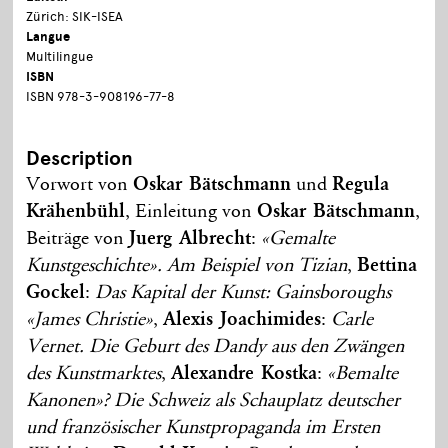
Zürich: SIK-ISEA
Langue
Multilingue
ISBN
ISBN 978-3-908196-77-8
Description
Vorwort von
Oskar Bätschmann
und
Regula
Krähenbühl
, Einleitung von
Oskar Bätschmann
,
Beiträge von
Juerg Albrecht
:
«Gemalte
Kunstgeschichte». Am Beispiel von Tizian
,
Bettina
Gockel
:
Das Kapital der Kunst: Gainsboroughs
«James Christie»
,
Alexis Joachimides
:
Carle
Vernet. Die Geburt des Dandy aus den Zwängen
des Kunstmarktes
,
Alexandre Kostka
:
«Bemalte
Kanonen»? Die Schweiz als Schauplatz deutscher
und französischer Kunstpropaganda im Ersten