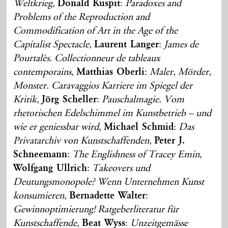
Weltkrieg
,
Donald Kuspit
:
Paradoxes and
Problems of the Reproduction and
Commodification of Art in the Age of the
Capitalist Spectacle
,
Laurent Langer
:
James de
Pourtalès. Collectionneur de tableaux
contemporains
,
Matthias Oberli
:
Maler, Mörder,
Monster. Caravaggios Karriere im Spiegel der
Kritik
,
Jörg Scheller
:
Pauschalmagie. Vom
rhetorischen Edelschimmel im Kunstbetrieb – und
wie er geniessbar wird
,
Michael Schmid
:
Das
Privatarchiv von Kunstschaffenden
,
Peter J.
Schneemann
:
The Englishness of Tracey Emin
,
Wolfgang Ullrich
:
Takeovers und
Deutungsmonopole? Wenn Unternehmen Kunst
konsumieren
,
Bernadette Walter
:
Gewinnoptimierung! Ratgeberliteratur für
Kunstschaffende
,
Beat Wyss
:
Unzeitgemässe