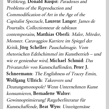
Weltkrieg
,
Donald Kuspit
:
Paradoxes and
Problems of the Reproduction and
Commodification of Art in the Age of the
Capitalist Spectacle
,
Laurent Langer
:
James de
Pourtalès. Collectionneur de tableaux
contemporains
,
Matthias Oberli
:
Maler, Mörder,
Monster. Caravaggios Karriere im Spiegel der
Kritik
,
Jörg Scheller
:
Pauschalmagie. Vom
rhetorischen Edelschimmel im Kunstbetrieb – und
wie er geniessbar wird
,
Michael Schmid
:
Das
Privatarchiv von Kunstschaffenden
,
Peter J.
Schneemann
:
The Englishness of Tracey Emin
,
Wolfgang Ullrich
:
Takeovers und
Deutungsmonopole? Wenn Unternehmen Kunst
konsumieren
,
Bernadette Walter
:
Gewinnoptimierung! Ratgeberliteratur für
Kunstschaffende
,
Beat Wyss
:
Unzeitgemässe