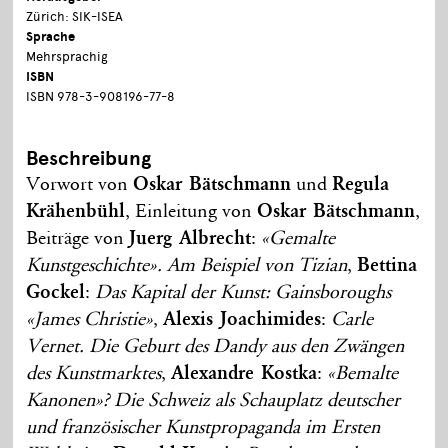
Zürich: SIK-ISEA
Sprache
Mehrsprachig
ISBN
ISBN 978-3-908196-77-8
Beschreibung
Vorwort von
Oskar Bätschmann
und
Regula
Krähenbühl
, Einleitung von
Oskar Bätschmann
,
Beiträge von
Juerg Albrecht
:
«Gemalte
Kunstgeschichte». Am Beispiel von Tizian
,
Bettina
Gockel
:
Das Kapital der Kunst: Gainsboroughs
«James Christie»
,
Alexis Joachimides
:
Carle
Vernet. Die Geburt des Dandy aus den Zwängen
des Kunstmarktes
,
Alexandre Kostka
:
«Bemalte
Kanonen»? Die Schweiz als Schauplatz deutscher
und französischer Kunstpropaganda im Ersten