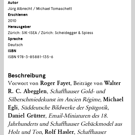
Autor
Jürg Albrecht / Michael Tomaschett
Erschienen
2010
Herausgeber
Zürich: SIK-ISEA / Zürich: Scheidegger & Spiess
Sprache
Deutsch
ISBN
ISBN 978-3-85881-135-6
Beschreibung
Vorwort von
Roger Fayet
, Beiträge von
Walter
R. C. Abegglen
,
Schaffhauser Gold- und
Silberschmiedekunst im Ancien Régime
,
Michael
Egli
,
Süddeutsche Bildwerke der Spätgotik
,
Daniel Grütter
,
Email-Miniaturen des 18.
Jahrhunderts und Schaffhauser Gebäckmodel aus
Holz und Ton
,
Rolf Hasler
,
Schaffhauser