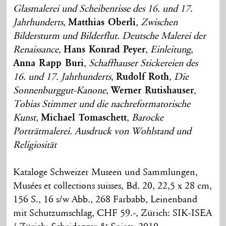
Glasmalerei und Scheibenrisse des 16. und 17.
Jahrhunderts
,
Matthias Oberli
,
Zwischen
Bildersturm und Bilderflut. Deutsche Malerei der
Renaissance
,
Hans Konrad Peyer
,
Einleitung
,
Anna Rapp Buri
,
Schaffhauser Stickereien des
16. und 17. Jahrhunderts
,
Rudolf Roth
,
Die
Sonnenburggut-Kanone
,
Werner Rutishauser
,
Tobias Stimmer und die nachreformatorische
Kunst
,
Michael Tomaschett
,
Barocke
Porträtmalerei. Ausdruck von Wohlstand und
Religiosität
Kataloge Schweizer Museen und Sammlungen,
Musées et collections suisses, Bd. 20, 22,5 x 28 cm,
156 S., 16 s/w Abb., 268 Farbabb, Leinenband
mit Schutzumschlag, CHF 59.-, Zürich: SIK-ISEA