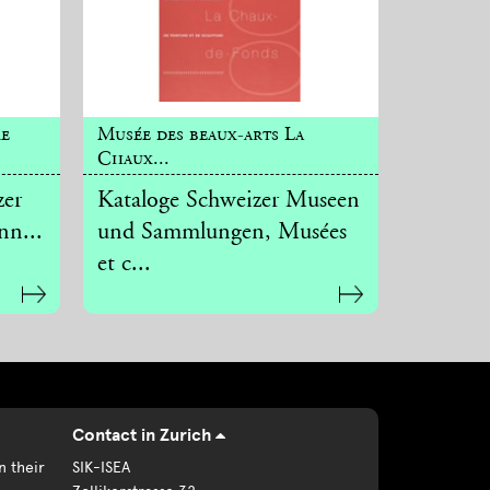
re
Musée des beaux-arts La
Chaux...
zer
Kataloge Schweizer Museen
nn...
und Sammlungen, Musées
et c...
Contact in Zurich
n their
SIK-ISEA