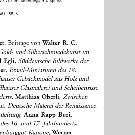
A / Zürich: Scheidegger & Spiess
881-135-6
et
Walter R. C.
, Beiträge von
 Gold- und Silberschmiedekunst im
l Egli
,
Süddeutsche Bildwerke der
er
,
Email-Miniaturen des 18.
fhauser Gebäckmodel aus Holz und
fhauser Glasmalerei und Scheibenrisse
Matthias Oberli
derts
,
,
Zwischen
ut. Deutsche Malerei der Renaissance
,
Anna Rapp Buri
leitung
,
,
 des 16. und 17. Jahrhunderts
,
Werner
enburggut-Kanone
,