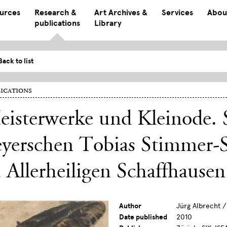
ources
Research &
Art Archives &
Services
Abou
publications
Library
Back to list
ications
eisterwerke und Kleinode.
eyerschen Tobias Stimmer-
 Allerheiligen Schaffhausen
Author
Jürg Albrecht 
Date published
2010