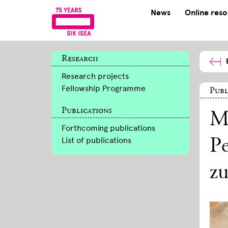
News
Online res
Research
Research projects
Fellowship Programme
Publ
Publications
M
Forthcoming publications
List of publications
P
zu