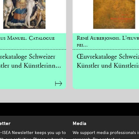
aus Manuel. Catalogue
René Auberjonois. L’œuv
pei...
ekataloge Schweizer
Œuvrekataloge Schwei
tler und Künstlerinn...
Künstler und Künstleri
etter
Media
K-ISEA Newsletter keeps you up to
We support media professionals i