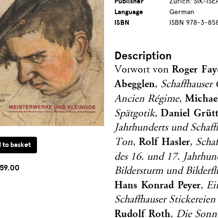
Publisher
Zürich: SIK-ISE
Language
German
ISBN
ISBN 978-3-85
Description
Roger Fay
Vorwort von
Abegglen
,
Schaffhauser
Michae
Ancien Régime
,
Daniel Grütt
Spätgotik
,
Jahrhunderts und Schaf
Rolf Hasler
Ton
,
,
Schaf
des 16. und 17. Jahrhun
59.00
Bildersturm und Bilderfl
Hans Konrad Peyer
,
Ein
Schaffhauser Stickereien
Rudolf Roth
,
Die Sonn