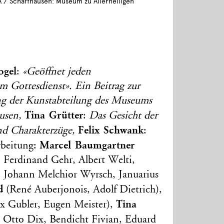
A / Schaffhausen: Museum zu Allerheiligen
ogel
:
«Geöffnet jeden
 Gottesdienst». Ein Beitrag zur
g der Kunstabteilung des Museums
Tina Grütter
ausen,
:
Das Gesicht der
Felix Schwank
d Charakterzüge,
:
Marcel Baumgartner
rbeitung:
, Ferdinand Gehr, Albert Welti,
 Johann Melchior Wyrsch, Januarius
d
(René Auberjonois, Adolf Dietrich),
Tina
ax Gubler, Eugen Meister),
, Otto Dix, Bendicht Fivian, Eduard