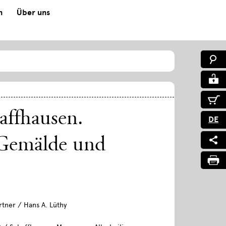
n
Über uns
affhausen.
DE
 Gemälde und
tner / Hans A. Lüthy