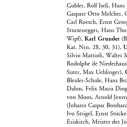
Gubler, Rolf Iseli, Han
Gaspare Otto Melcher, 
Carl Roesch, Ernst Geo
Sturzenegger, Hans Tho
Karl Grunder
Wipf),
(B
U
Kat. Nrn. 28, 30, 31),
Silvio Mattioli, Walter 
Rodolphe de Niederhäus
Suter, Max Uehlinger),
Bleuler-Schule, Hans B
Dahm, Felix Maria Diog
von Moos, Arnold Jenn
(Johann Caspar Bosshard
Ivo Strigel, Ernst Stück
Eriskirch, Meister des J