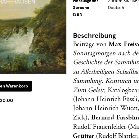
Herausgeber
Zürich: SIK-ISE
Sprache
Deutsch
ISBN
Beschreibung
Max Freiv
Beiträge von
Sonntagmorgen nach dem
Geschichte der Sammlun
zu Allerheiligen Schaffh
Sammlung. Konturen un
Zum Geleit,
Katalogbea
(Johann Heinrich Füssli
20.00
Johann Heinrich Wüest,
Bernard Fassbin
Zick),
Rudolf Frauenfelder (M
Grütter
(Rudolf Blättler