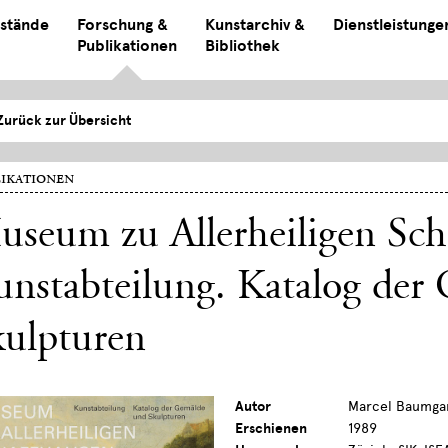
stände
Forschung &
Kunstarchiv &
Dienstleistunge
Publikationen
Bibliothek
Zurück zur Übersicht
ikationen
seum zu Allerheiligen Sch
nstabteilung. Katalog der
kulpturen
Autor
Marcel Baumgar
Erschienen
1989