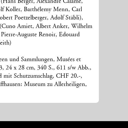
(Hans Berger, Alexandre Calame,
lf Koller, Barthélemy Menn, Carl
ert Poetzelberger, Adolf Stäbli),
(Cuno Amiet, Albert Anker, Wilhelm
 Pierre-Auguste Renoir, Edouard
eith)
seen und Sammlungen, Musées et
 13, 24 x 28 cm, 340 S., 611 s/w Abb.,
d mit Schutzumschlag, CHF 20.-,
ffhausen: Museum zu Allerheiligen,