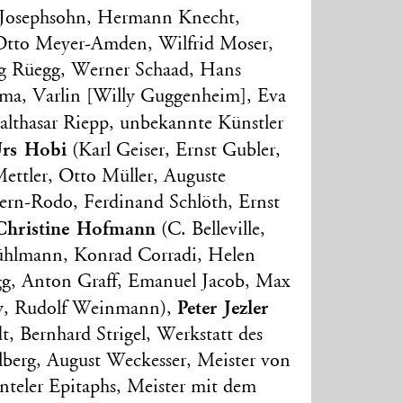
s Josephsohn, Hermann Knecht,
Otto Meyer-Amden, Wilfrid Moser,
rg Rüegg, Werner Schaad, Hans
ma, Varlin [Willy Guggenheim], Eva
althasar Riepp, unbekannte Künstler
rs Hobi
(Karl Geiser, Ernst Gubler,
Mettler, Otto Müller, Auguste
ern-Rodo, Ferdinand Schlöth, Ernst
Christine Hofmann
(C. Belleville,
rühlmann, Konrad Corradi, Helen
g, Anton Graff, Emanuel Jacob, Max
Peter Jezler
y, Rudolf Weinmann),
t, Bernhard Strigel, Werkstatt des
elberg, August Weckesser, Meister von
ünteler Epitaphs, Meister mit dem