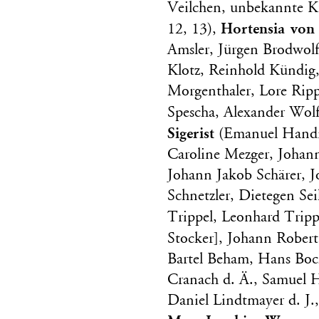
Veilchen, unbekannte Kün
Hortensia von
12, 13),
Amsler, Jürgen Brodwolf
Klotz, Reinhold Kündig,
Morgenthaler, Lore Rip
Spescha, Alexander Wol
Sigerist
(Emanuel Handma
Caroline Mezger, Johan
Johann Jakob Schärer, J
Schnetzler, Dietegen Sei
Trippel, Leonhard Tripp
Stocker], Johann Rober
Bartel Beham, Hans Boc
Cranach d. Ä., Samuel 
Daniel Lindtmayer d. J