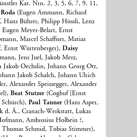
stler Kat. Nrn. 2, 3, 5, 6, 7, 9, 11,
 Roda
(Eugen Ammann, Richard
, Hans Bührer, Philipp Hössli, Lenz
 Eugen Meyer-Belart, Ernst
pmann, Marcel Schaffner, Matias
Daisy
f, Ernst Würtenberger),
nn, Jens Juel, Jakob Merz,
n Jakob Oechslin, Johann Georg Ott,
ohann Jakob Schalch, Johann Ulrich
ler, Alexander Speissegger, Alexander
Beat Stutzer
el),
(Coghuf [Ernst
Paul Tanner
t Schürch),
(Hans Asper,
k d. Ä., Cranach-Werkstatt, Lukas
Hofmann, Ambrosius Holbein ?,
., Thomas Schmid, Tobias Stimmer),