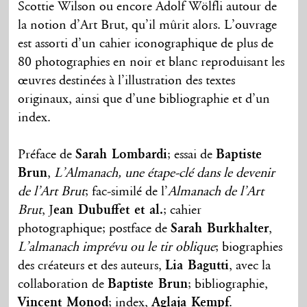
Scottie Wilson ou encore Adolf Wölfli autour de
la notion d’Art Brut, qu’il mûrit alors. L’ouvrage
est assorti d’un cahier iconographique de plus de
80 photographies en noir et blanc reproduisant les
œuvres destinées à l’illustration des textes
originaux, ainsi que d’une bibliographie et d’un
index.
Préface de
Sarah Lombardi
; essai de
Baptiste
Brun
,
L’Almanach, une étape-clé dans le devenir
de l’Art Brut
; fac-similé de l’
Almanach de l’Art
Brut
, J
ean Dubuffet et al.
; cahier
photographique; postface de
Sarah Burkhalter
,
L’almanach imprévu ou le tir oblique
; biographies
des créateurs et des auteurs,
Lia Bagutti
, avec la
collaboration de
Baptiste Brun
; bibliographie,
Vincent Monod
; index,
Aglaja Kempf
.