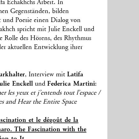
fa Echakhchs Arbeit. In
achen Gegenständen, bilden
t und Poesie einen Dialog von
hakhch spricht mit Julie Enckell und
ie Rolle des Hörens, des Rhythmus
er aktuellen Entwicklung ihrer
urkhalter
Latifa
, Interview mit
ulie Enckell
Federica Martini
und
:
r les yeux et j’entends tout l’espace /
 and Hear the Entire Space
scination et le dégoût de la
naro. The Fascination with the
ion to It