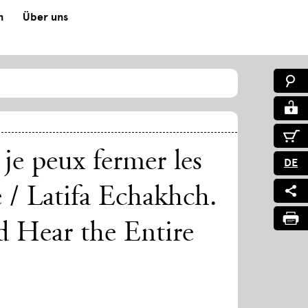
n
Über uns
je peux fermer les
DE
e / Latifa Echakhch.
 Hear the Entire