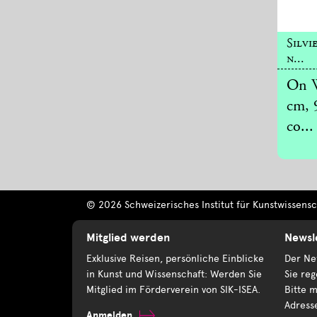
Silvi
n...
On W
cm, 9
co...
© 2026 Schweizerisches Institut für Kunstwissensch
Mitglied werden
Newsl
Exklusive Reisen, persönliche Einblicke
Der New
in Kunst und Wissenschaft: Werden Sie
Sie reg
Mitglied im Förderverein von SIK-ISEA.
Bitte m
Adress
Anmelden