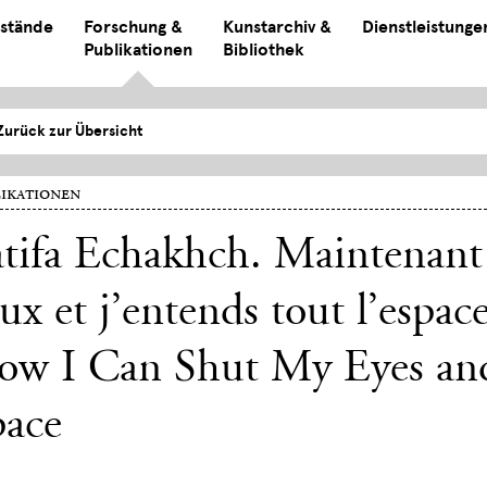
stände
Forschung &
Kunstarchiv &
Dienstleistunge
Publikationen
Bibliothek
Zurück zur Übersicht
ikationen
tifa Echakhch. Maintenant 
ux et j’entends tout l’espac
ow I Can Shut My Eyes and
pace