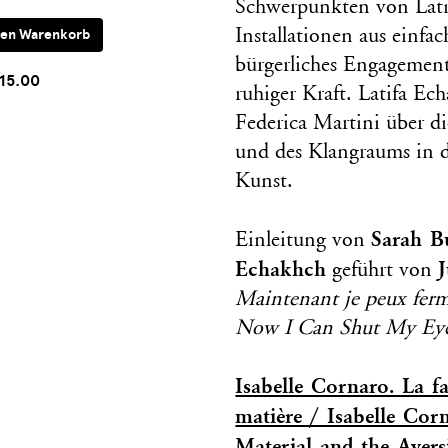
Schwerpunkten von Lati
Installationen aus einf
bürgerliches Engagemen
15.00
ruhiger Kraft. Latifa Ec
Federica Martini über d
und des Klangraums in d
Kunst.
Sarah B
Einleitung von
Echakhch
J
geführt von
Maintenant je peux ferme
Now I Can Shut My Eyes
Isabelle Cornaro. La fa
matière / Isabelle Cor
Material and the Avers