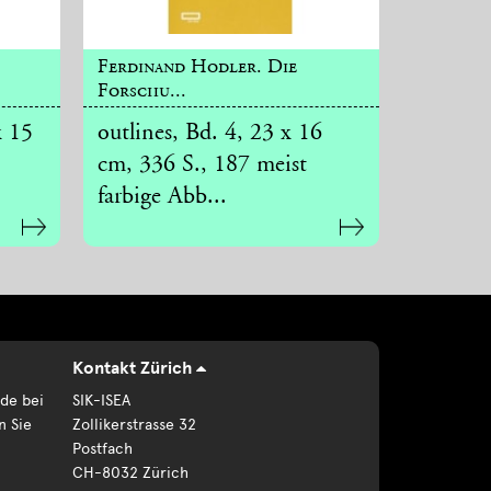
Ferdinand Hodler. Die
Forschu...
x 15
outlines, Bd. 4, 23 x 16
cm, 336 S., 187 meist
farbige Abb...
Kontakt Zürich
de bei
SIK-ISEA
n Sie
Zollikerstrasse 32
Postfach
CH-8032 Zürich