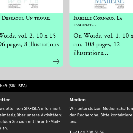
e Defraoui. Un travail
Isabelle Cornaro. La
fascinat...
ords, vol. 2, 10 x 15
On Words, vol. 1, 10 
6 pages, 8 illustrations
cm, 108 pages, 12
illustrations...
aft (SIK-ISEA)
etter
Medien
sletter von SIK-ISEA informiert
Wir unterstützen Medienschaffen
elmässig über unsere Aktivitäten:
der Recherche. Bitte kontaktiere
elden Sie sich mit Ihrer E-Mail-
uns.
e an.
T +41 44 388 51 36