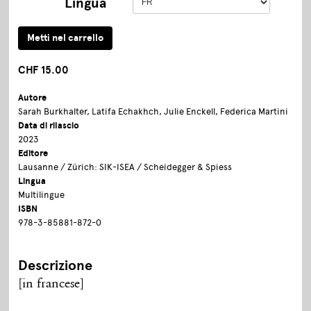
Lingua
CHF 15.00
Autore
Sarah Burkhalter, Latifa Echakhch, Julie Enckell, Federica Martini
Data di rilascio
2023
Editore
Lausanne / Zürich: SIK-ISEA / Scheidegger & Spiess
Lingua
Multilingue
ISBN
978-3-85881-872-0
Descrizione
[in francese]