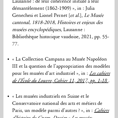
Lausanne : de leur cohérence initiale à leur
démantèlement (1862-1909) », in : Julia
Genechesi et Lionel Pernet [
et al
.],
Le Musée
cantonal, 1818-2018, Histoires et enjeux des
musées encyclopédiques
, Lausanne :
Bibliothèque historique vaudoise, 2021, pp. 55-
77.
« La Collection Campana au Musée Napoléon
III et la question de l’appropriation des modèles
pour les musées d’art industriel », in :
Les cahiers
.
de l’École du Louvre
, Cahier 11, 2017, pp. 1-18
« Les musées industriels en Suisse et le
Conservatoire national des arts et métiers de
Paris, un modèle parmi d’autres ? », in :
Cahiers