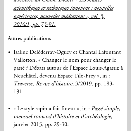
d’histoire du Cnam, Dossier « Les musées
scientifiques et techniques innovent : nouvelles
expériences, nouvelles médiations »,
vol. 5,
2016/1, pp. 73-91.
Autres publications
Isaline Deléderray-Oguey et Chantal Lafontant
Vallotton, « Changer le nom pour changer le
passé ? Débats autour de l’Espace Louis-Agassiz à
Neuchâtel, devenu Espace Tilo-Frey », in :
Traverse
,
Revue d’histoire
, 3/2019, pp. 183-
191.
« Le style sapin a fait fureur », in :
Passé simple,
mensuel romand d’histoire et d’archéologie
,
janvier 2015, pp. 29-30.