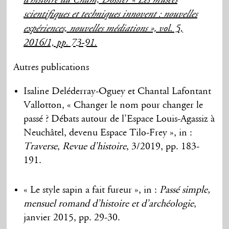
d’histoire du Cnam, Dossier « Les musées
scientifiques et techniques innovent : nouvelles
expériences, nouvelles médiations »,
vol. 5,
2016/1, pp. 73-91.
Autres publications
Isaline Deléderray-Oguey et Chantal Lafontant
Vallotton, « Changer le nom pour changer le
passé ? Débats autour de l’Espace Louis-Agassiz à
Neuchâtel, devenu Espace Tilo-Frey », in :
Traverse
,
Revue d’histoire
, 3/2019, pp. 183-
191.
« Le style sapin a fait fureur », in :
Passé simple,
mensuel romand d’histoire et d’archéologie
,
janvier 2015, pp. 29-30.