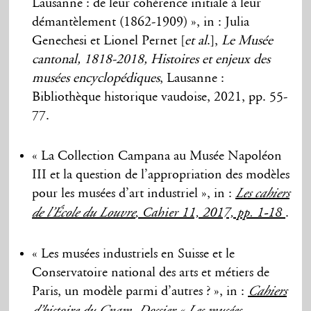
Lausanne : de leur cohérence initiale à leur
démantèlement (1862-1909) », in : Julia
Genechesi et Lionel Pernet [
et al
.],
Le Musée
cantonal, 1818-2018, Histoires et enjeux des
musées encyclopédiques
, Lausanne :
Bibliothèque historique vaudoise, 2021, pp. 55-
77.
« La Collection Campana au Musée Napoléon
III et la question de l’appropriation des modèles
pour les musées d’art industriel », in :
Les cahiers
.
de l’École du Louvre
, Cahier 11, 2017, pp. 1-18
« Les musées industriels en Suisse et le
Conservatoire national des arts et métiers de
Paris, un modèle parmi d’autres ? », in :
Cahiers